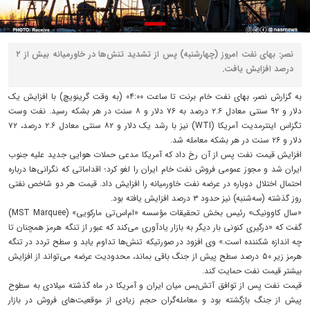
نصر: بهای نفت امروز (چهارشنبه) پس از تشدید تنش‌ها در خاورمیانه بیش از ۲
درصد افزایش یافت.
به گزارش نصر، بهای نفت خام برنت تا ساعت ۰۴:۰۰ (به وقت گرینویچ) با افزایش یک
دلار و ۹۲ سنتی معادل ۲.۶ درصد به ۷۶ دلار و ۸ سنت در هر بشکه رسید. نفت وست
تگزاس اینترمدیت آمریکا (WTI) نیز با رشد یک دلار و ۸۲ سنتی معادل ۲.۶ درصد، ۷۲
دلار و ۲۶ سنت در هر بشکه معامله شد.
افزایش قیمت نفت پس از آن رخ داد که آمریکا مدعی حملات هوایی جدید علیه جنوب
ایران شد و مجوز عمومی فروش نفت خام ایران را لغو کرد؛ اقداماتی که نگرانی‌ها درباره
احتمال اختلال دوباره در عرضه نفت خاورمیانه را افزایش داد. قیمت هر دو شاخص نفتی
روز گذشته (سه‌شنبه) نیز حدود ۳ درصد افزایش یافته بود.
«سال کاوونیک» رئیس بخش تحقیقات مؤسسه «ام‌اس‌تی مارکویی» (MST Marquee)
گفت که «درگیری کنونی بار دیگر به بازار یادآوری می‌کند که عبور از تنگه هرمز همچنان تا
چه اندازه شکننده است.» وی افزود در صورتیکه تنش‌ها تداوم یابد و سطح تردد در تنگه
هرمز زیر ۵۰ درصد سطح پیش از جنگ باقی بماند، محدودیت عرضه می‌تواند از افزایش
بیشتر قیمت نفت حمایت کند.
قیمت نفت پس از توافق آتش‌بس میان ایران و آمریکا در ماه گذشته میلادی به سطوح
پیش از جنگ بازگشته بود و معامله‌گران حجم زیادی از موقعیت‌های فروش در بازار