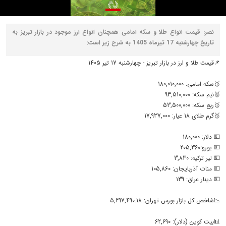
نصر: قیمت انواع طلا و سکه امامی همچنان انواع ارز موجود در بازار تبریز به
تاریخ چهارشنبه 17 تیرماه 1405 به شرح زیر است:
📌قیمت طلا و ارز در بازار تبریز - چهارشنبه 17 تیر 1405
🥇سکه امامی: 180,010,000
🥇نیم سکه: 93,510,000
🥇ربع سکه: 53,500,000
🥇گرم طلای 18 عیار: 17,937,000
💵 دلار: 180,000
💵 یورو:205,360
💵 لیر ترکیه: 3,830
💵 منات آذربایجان: 105,860
💵 دینار عراق: 139
📉شاخص کل بازار بورس تهران: 5,297,490.18
📊بیت کوین (دلار): 62,690