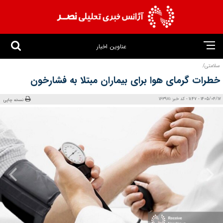
عناوین اخبار
سلامتی/
خطرات گرمای هوا برای بیماران مبتلا به فشارخون
1405/04/17 - 11:47 - کد خبر: 163981
نسخه چاپی