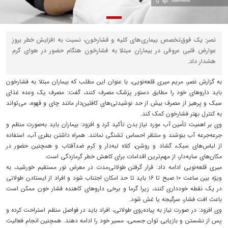
نصر: یک فوق‌تخصص بیماری‌های کلیه و فشارخون، نسبت به افزایش خطر بروز
عوارض قلبی‌ عروقی در بیماران مبتلا به فشارخون هنگام حضور در هوای گرم
هشدار داد.
به گزارش نصر، مریم میری قلعه‌نویی، با عنوان این مطلب که بیماران مبتلا به فشارخون
باید داروهای خود را مطابق دستور پزشک مصرف کنند، گفت: مصرف یک وعده غذای
سبک و پرهیز از مصرف بیش از حد نوشیدنی‌های کافئین‌دار مانند چای و قهوه، می‌تواند
به کنترل بهتر فشارخون کمک کند.
وی بر اهمیت تأمین آب مورد نیاز بدن تأکید کرد و افزود: بیماران باید به‌صورت منظم و
جرعه‌جرعه آب بنوشند و منتظر احساس تشنگی نمانند. همراه داشتن بطری آب، استفاده
از لباس‌های سبک، گشاد و روشن، کلاه لبه‌دار و کرم ضدآفتاب و همچنین حضور در
مکان‌های سایه‌دار، از مهم‌ترین اقدامات برای کاهش خطر گرمازدگی است.
میری قلعه‌نویی ادامه داد: قرار گرفتن طولانی‌مدت در معرض نور مستقیم خورشید، به‌
ویژه بین ساعت ۱۰ صبح تا ۱۶ باید تا حد امکان اجتناب شود و افراد از ایستادن طولانی
در یک نقطه خودداری کنند، زیرا گرما و برخی داروهای کاهنده فشار خون ممکن است
باعث افت فشار، سرگیجه یا غش شود.
وی افزود: در صورت نیاز به پیاده‌روی طولانی، افراد باید در فواصل منظم استراحت کرده و
پس از نشستن و بازیابی توان جسمی، مسیر خود را ادامه دهند. همچنین انجام فعالیت