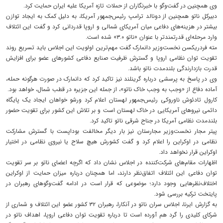
وی همچنین در گفت‌وگو با خبرنگاران از حملات تازه آمریکا علیه ایران حمایت کرد.
دبیرکل ناتو همچنین از دونالد ترامپ رئیس‌جمهور آمریکا، به دلیل کمک به ایجاد توازن
بیشتر در هزینه‌های دفاعی میان آمریکای شمالی و اروپا قدردانی کرد و گفت این ائتلاف
وارد مرحله‌ای قدرتمندتر با عنوان «ناتو ۳.۰» شده است.
مته فردریکسن نخست‌وزیر دانمارک گفت مهم‌ترین اولویت این اجلاس باید تسریع روند
تقویت توان نظامی اروپا و گسترش ظرفیت صنایع دفاعی کشورهای عضو برای افزایش
قدرت بازدارندگی بلندمدت ناتو باشد.
وی در پاسخ به پرسشی درباره گرینلند نیز تاکید کرد که دانمارک در صورت هرگونه حمله،
آماده دفاع از «وجب به وجب خاک ناتو»، از جمله این جزیره در قطب شمال، خواهد بود.
کارول تادئوش ناوروکی رئیس‌جمهور لهستان اعلام کرد ورشو خواهان ایجاد یک پایگاه
دائمی نیروهای آمریکایی در خاک لهستان است و بر تلاش این کشور برای تقویت حضور
بلندمدت نظامی آمریکا در جناح شرقی ناتو تاکید کرد.
پیتر مجار نخست‌وزیر مجارستان نیز بار دیگر مخالفت بوداپست با گسترش مشارکت
نظامی در اوکراین را اعلام کرد و گفت کشورش هیچ سلاح یا نیروی نظامی در اختیار
اوکراین قرار نخواهد داد.
اظهارات مقام‌های شرکت‌کننده در اجلاس نشان داد که اگرچه اعضای ناتو بر سر تقویت
توان دفاعی این ائتلاف اتفاق‌نظر دارند، اما همچنان درباره میزان حمایت از اوکراین
اختلاف‌نظرهایی وجود دارد؛ موضوعی که قرار است در ادامه گفت‌وگوهای رهبران در
پایتخت ترکیه بررسی شود.
به گزارش ایرنا، اجلاس سران ناتو در آنکارا، رهبران ۳۲ کشور عضو این ائتلاف و شماری از
شرکای کلیدی را گرد هم آورده است تا درباره تقویت توان دفاعی اروپا، اهداف ناتو در