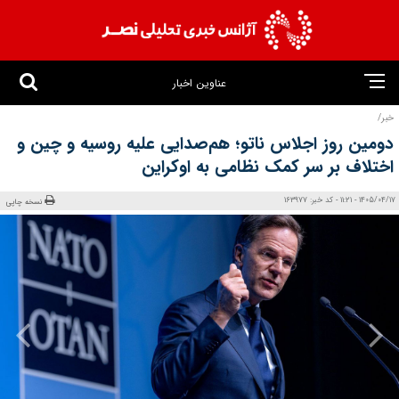
عناوین اخبار
خبر/
دومین روز اجلاس ناتو؛ هم‌صدایی علیه روسیه و چین و
اختلاف بر سر کمک نظامی به اوکراین
1405/04/17 - 11:21 - کد خبر: 163977
نسخه چاپی