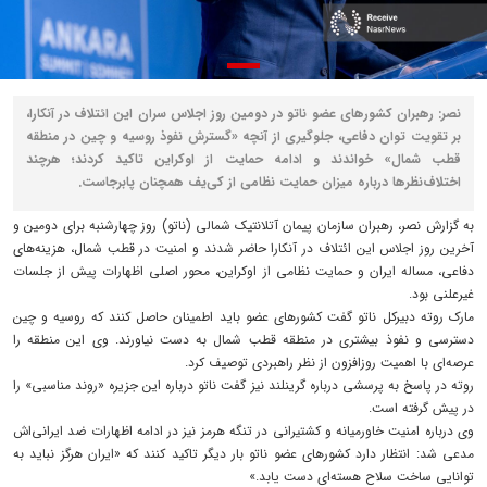
نصر: رهبران کشورهای عضو ناتو در دومین روز اجلاس سران این ائتلاف در آنکارا،
بر تقویت توان دفاعی، جلوگیری از آنچه «گسترش نفوذ روسیه و چین در منطقه
قطب شمال» خواندند و ادامه حمایت از اوکراین تاکید کردند؛ هرچند
اختلاف‌نظرها درباره میزان حمایت نظامی از کی‌یف همچنان پابرجاست.
به گزارش نصر، رهبران سازمان پیمان آتلانتیک شمالی (ناتو) روز چهارشنبه برای دومین و
آخرین روز اجلاس این ائتلاف در آنکارا حاضر شدند و امنیت در قطب شمال، هزینه‌های
دفاعی، مساله ایران و حمایت نظامی از اوکراین، محور اصلی اظهارات پیش از جلسات
غیرعلنی بود.
مارک روته دبیرکل ناتو گفت کشورهای عضو باید اطمینان حاصل کنند که روسیه و چین
دسترسی و نفوذ بیشتری در منطقه قطب شمال به دست نیاورند. وی این منطقه را
عرصه‌ای با اهمیت روزافزون از نظر راهبردی توصیف کرد.
روته در پاسخ به پرسشی درباره گرینلند نیز گفت ناتو درباره این جزیره «روند مناسبی» را
در پیش گرفته است.
وی درباره امنیت خاورمیانه و کشتیرانی در تنگه هرمز نیز در ادامه اظهارات ضد ایرانی‌اش
مدعی شد: انتظار دارد کشورهای عضو ناتو بار دیگر تاکید کنند که «ایران هرگز نباید به
توانایی ساخت سلاح هسته‌ای دست یابد.»