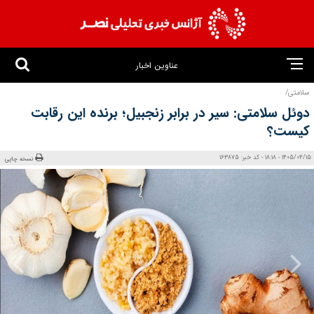
عناوین اخبار
سلامتی/
دوئل سلامتی: سیر در برابر زنجبیل؛ برنده این رقابت
کیست؟
1405/04/15 - 18:18 - کد خبر: 163875
نسخه چاپی