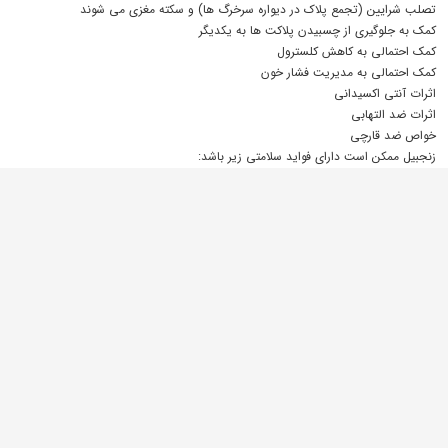
تصلب شرایین (تجمع پلاک در دیواره سرخرگ ها) و سکته مغزی می شوند
کمک به جلوگیری از چسبیدن پلاکت ها به یکدیگر
کمک احتمالی به کاهش کلسترول
کمک احتمالی به مدیریت فشار خون
اثرات آنتی اکسیدانی
اثرات ضد التهابی
خواص ضد قارچی
زنجبیل ممکن است دارای فواید سلامتی زیر باشد:
کمک احتمالی به رفع حالت تهوع (مطالعات در این زمینه قطعی نیستند)
اثرات آنتی اکسیدانی
اثرات ضد التهابی احتمالی
کمک به بهبود کارایی فرآیند گوارش
کمک احتمالی به رفع نفخ، گاز، یبوست و سایر ناراحتی های گوارشی
کمک احتمالی به مدیریت سطح قند خون
کمک احتمالی به تسکین درد و التهاب ناشی از آرتروز
کمک احتمالی به تسکین طولانی مدت درد ناشی از دردهای قاعدگی (دارای اثر تاخیری
است)
کمک احتمالی به حمایت از سلامت قلب (تحقیقات بیشتری مورد نیاز است)
عوارض جانبی و مضرات احتمالی سیر
برخی از نکات مهمی که باید در مورد سیر در نظر گرفت عبارتند از: