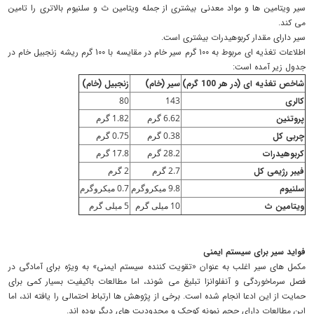
سیر ویتامین ها و مواد معدنی بیشتری از جمله ویتامین ث و سلنیوم بالاتری را تامین
می کند.
سیر دارای مقدار کربوهیدرات بیشتری است.
اطلاعات تغذیه ای مربوط به 100 گرم سیر خام در مقایسه با 100 گرم ریشه زنجبیل خام در
جدول زیر آمده است:
شاخص تغذیه ای (در هر
100
گرم)
سیر (خام)
زنجبیل (خام)
کالری
143
80
پروتئین
6.62 گرم
1.82 گرم
چربی کل
0.38 گرم
0.75 گرم
کربوهیدرات
28.2 گرم
17.8 گرم
فیبر رژیمی کل
2.7 گرم
2 گرم
سلنیوم
9.8 میکروگرم
0.7 میکروگرم
ویتامین
ث
10 میلی گرم
5 میلی گرم
فواید سیر برای سیستم ایمنی
مکمل های سیر اغلب به عنوان «تقویت کننده سیستم ایمنی» به ویژه برای آمادگی در
فصل سرماخوردگی و آنفلوانزا تبلیغ می شوند، اما مطالعات باکیفیت بسیار کمی برای
حمایت از این ادعا انجام شده است. برخی از پژوهش ها ارتباط احتمالی را یافته اند، اما
این مطالعات دارای حجم نمونه کوچک و محدودیت های دیگر بوده اند.