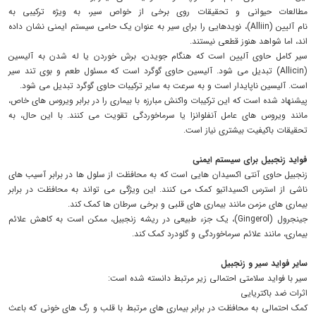
مطالعات حیوانی و تحقیقات روی برخی از خواص سیر، به ویژه ترکیبی به
نام آلیین (Alliin)، نویدهایی را برای سیر به عنوان یک حامی سیستم ایمنی نشان داده
اند، اما شواهد هنوز قطعی نیستند.
سیر کامل حاوی آلیین است که هنگام جویدن، برش خوردن یا له شدن به آلیسین
(Allicin) تبدیل می شود. آلیسین حاوی گوگرد است که مسئول طعم و بوی تند سیر
است. آلیسین ناپایدار است و به سرعت به سایر ترکیبات حاوی گوگرد تبدیل می شود.
پیشنهاد شده است که این ترکیبات واکنش مبارزه با بیماری را در برابر ویروس های خاص،
مانند ویروس های عامل آنفلوانزا یا سرماخوردگی تقویت می کنند. با این حال، به
تحقیقات باکیفیت بیشتری نیاز است.
فواید زنجبیل برای سیستم ایمنی
زنجبیل حاوی آنتی اکسیدان هایی است که به محافظت از سلول ها در برابر آسیب های
ناشی از استرس اکسیداتیو کمک می کنند. این ویژگی می تواند به محافظت در برابر
بیماری های مزمن مانند بیماری های قلبی و برخی سرطان ها کمک کند.
جینجرول (Gingerol)، یک جزء طبیعی در ریشه زنجبیل، ممکن است به کاهش علائم
بیماری، مانند علائم سرماخوردگی و گلودرد کمک کند.
سایر فواید سیر و زنجبیل
سیر با فواید سلامتی احتمالی زیر مرتبط دانسته شده است:
اثرات ضد باکتریایی
کمک احتمالی به محافظت در برابر بیماری های مرتبط با قلب و رگ های خونی که باعث