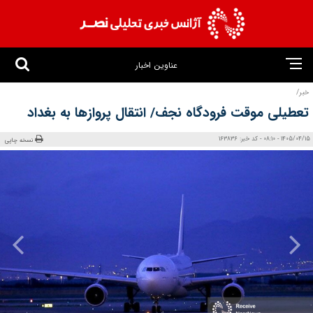
عناوین اخبار
خبر/
تعطیلی موقت فرودگاه نجف/ انتقال پروازها به بغداد
1405/04/15 - 08:10 - کد خبر: 163836
نسخه چاپی