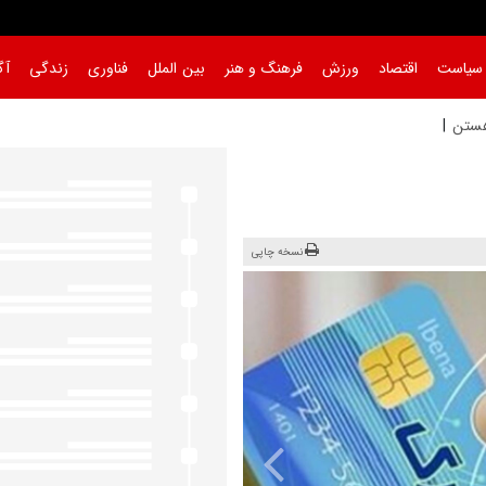
سیاست
اقتصاد
ورزش
فرهنگ و هنر
بین الملل
فناوری
زندگی
آگ
تند/ باید مبلغ
|
نسخه چاپی