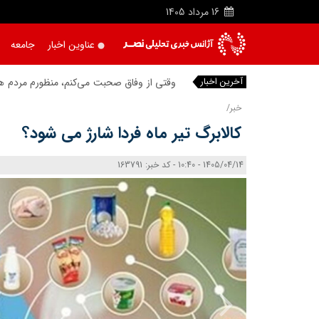
16
مرداد
1405
عناوین اخبار
جامعه
آخرین اخبار
وقتی از وفاق صحبت می‌کنم، منظورم مردم هس
خبر/
کالابرگ تیر ماه فردا شارژ می‌ شود؟
1405/04/14 - 10:40 - کد خبر: 163791