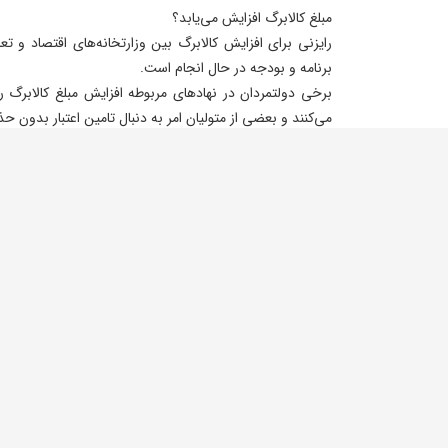
مبلغ کالابرگ افزایش می‌یابد؟
رایزنی برای افزایش کالابرگ بین وزارتخانه‌های اقتصاد و تعا
برنامه و بودجه در حال انجام است.
برخی دولتمردان در نهادهای مربوطه افزایش مبلغ کالابرگ ر
می‌کنند و بعضی از متولیان امر به دنبال تامین اعتبار بدون ح
افزایش نرخ کالاهای اساسی متناسب با سطح درآمدها افراد نب
«طبقه متوسط فقیر» در کشور خبر می‌دهند. افزایش دستمزد 
رشد نرخ تورم در ایجاد رفاه اجتماعی تاثیرگذار نبوده و دولت
آن را جبران نماید.
اقلام اساسی مشمول طرح
خواربار: برنج، روغن، ماکارونی، قند و شکر، حبوبات و خرما
لبنیات: شیر، ماست، پنیر
پروتئین: گوشت قرمز، گوشت سفید (مرغ، بوقلمون، ماهی و م
میوه و تره‌بار: انواع میوه و سبزیجات
راه‌های رسمی استعلام موجودی کالابرگ
۱. اپلیکیشن «شمیم»
۲. کالابرگ در پیام‌رسان «بله»