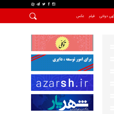
A
هی دولتی
فیلم
عکس