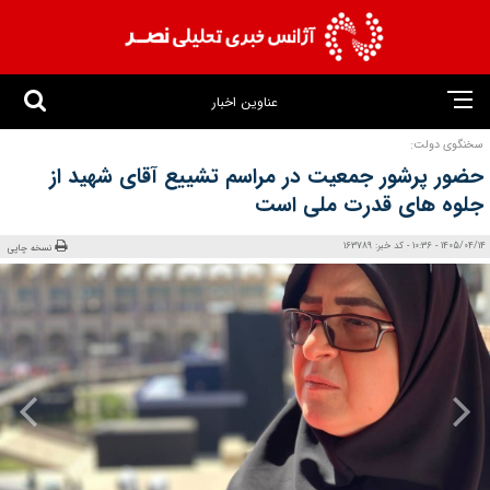
عناوین اخبار
سخنگوی دولت:
حضور پرشور جمعیت در مراسم تشییع آقای شهید از
جلوه‌ های قدرت ملی است
1405/04/14 - 10:36 - کد خبر: 163789
نسخه چاپی