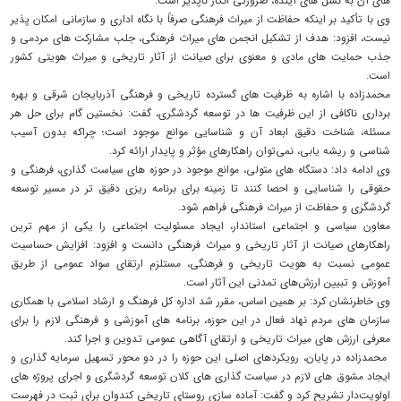
های آن به نسل‌ های آینده، ضرورتی انکار ناپذیر است.
وی با تأکید بر اینکه حفاظت از میراث فرهنگی صرفاً با نگاه اداری و سازمانی امکان‌ پذیر
نیست، افزود: هدف از تشکیل انجمن‌ های میراث فرهنگی، جلب مشارکت‌ های مردمی و
جذب حمایت‌ های مادی و معنوی برای صیانت از آثار تاریخی و میراث هویتی کشور
است.
محمدزاده با اشاره به ظرفیت‌ های گسترده تاریخی و فرهنگی آذربایجان شرقی و بهره‌
برداری ناکافی از این ظرفیت‌ ها در توسعه گردشگری، گفت: نخستین گام برای حل هر
مسئله، شناخت دقیق ابعاد آن و شناسایی موانع موجود است؛ چراکه بدون آسیب‌
شناسی و ریشه‌ یابی، نمی‌توان راهکارهای مؤثر و پایدار ارائه کرد.
وی ادامه داد: دستگاه ‌های متولی، موانع موجود در حوزه‌ های سیاست‌ گذاری، فرهنگی و
حقوقی را شناسایی و احصا کنند تا زمینه برای برنامه‌ ریزی دقیق‌ تر در مسیر توسعه
گردشگری و حفاظت از میراث فرهنگی فراهم شود.
معاون سیاسی و اجتماعی استاندار، ایجاد مسئولیت اجتماعی را یکی از مهم‌ ترین
راهکارهای صیانت از آثار تاریخی و میراث فرهنگی دانست و افزود: افزایش حساسیت
عمومی نسبت به هویت تاریخی و فرهنگی، مستلزم ارتقای سواد عمومی از طریق
آموزش و تبیین ارزش‌های تمدنی این آثار است.
وی خاطرنشان کرد: بر همین اساس، مقرر شد اداره ‌کل فرهنگ و ارشاد اسلامی با همکاری
سازمان‌ های مردم ‌نهاد فعال در این حوزه، برنامه‌ های آموزشی و فرهنگی لازم را برای
معرفی ارزش‌ های میراث تاریخی و ارتقای آگاهی عمومی تدوین و اجرا کند.
محمدزاده در پایان، رویکردهای اصلی این حوزه را در دو محور تسهیل سرمایه‌ گذاری و
ایجاد مشوق‌ های لازم در سیاست‌ گذاری‌ های کلان توسعه گردشگری و اجرای پروژه‌ های
اولویت‌دار تشریح کرد و گفت: آماده‌ سازی روستای تاریخی کندوان برای ثبت در فهرست