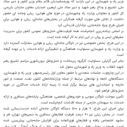
وزیر راه و شهرسازی در این بازدید که پورجمشیدیان قائم مقام وزیر کشور و دبیر ستاد
ملی تشییع و وداع رهبر شهید و دبیر ستاد ملی اربعین، اسدیان معاون سازمان بازرسی
کل کشور و معاونان وزارت راه وشهرسازی در حوزه های هوایی، ریلی وجاده ای حضور
داشتند، از تلاش های صورت گرفته همکاران در بخش‌های جاده‌ای، ریلی و هوایی برای
اجرای طرح ویژه جابه‌جایی عزاداران قدردانی کرد.
بر اساس برنامه‌ریزی انجام‌شده، همه ظرفیت‌های حمل‌ونقل عمومی کشور برای مدیریت
سفرهای ایمن و روان در این ایام به کار گرفته شده است.
در این طرح، بخش خصوصی نیز در ناوگان جاده‌ای، ریلی و هوایی مشارکت گسترده دارد
و وزارت راه و شهرسازی مسئولیت هماهنگی و تنظیم‌گری ارائه خدمات را بر عهده گرفته
است.
بنابر این گزارش، مسئولیت کارگروه زیرساخت و حمل‌ونقل برون‌شهری مراسم تشییع رهبر
شهید انقلاب به وزیر راه و شهرسازی محول شد.
در این چارچوب، جلسات متعددی با حضور معاون اول رئیس‌جمهور، وزیر راه و شهرسازی،
دستگاه‌های تابعه و نهادهای مرتبط از جمله وزارتخانه‌های کشور، نفت، صنعت و امور
خارجه و استانداری های مرتبط برگزار شده تا زمینه ارائه خدمات حداکثری در حوزه
حمل‌ونقل فراهم شود.
تأمین سوخت ناوگان عمومی و خودروهای شخصی، هماهنگی پایانه‌های مسافری و ارائه
خدمات به میهمانان خارجی از جمله اقدامات انجام‌شده است.
برای اجرای این طرح، ۷ هزار و ۵۰۰ دستگاه ناوگان جاده‌ای آماده خدمت‌رسانی شده
است. در بخش ریلی نیز ۷۰ درصد ظرفیت قطارهای مسافری به مسیرهای تهران، قم و
مشهد اختصاص یافته و قطارهای فوق‌العاده برای افزایش جابه‌جایی پیش‌بینی شده
است. همچنین بخش هوایی با وجود آسیب‌های ناشی از جنگ، آمادگی لازم برای