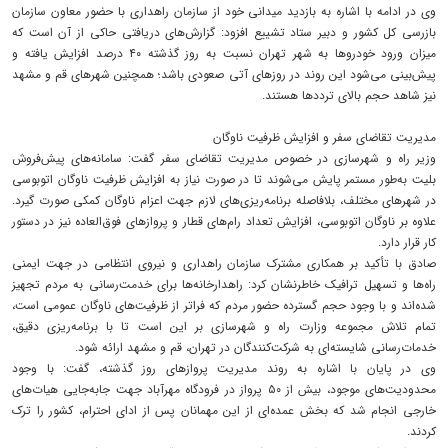
وی در ادامه با اشاره به بازدید میدانی خود از سازمان راهداری با حضور معاون سازمان
بازرسی کل کشور و دبیر ستاد تشییع افزود: گزارش‌های دریافتی حاکی از آن است که
میزان ورود خودروها به شهر تهران نسبت به روز گذشته ۴۰ درصد افزایش یافته و
پیش‌بینی می‌شود این روند در روزهای آتی صعودی باشد؛ همچنین شهرهای قم و مشهد
نیز شاهد حجم بالای ترددها هستند.
مدیریت تقاضای سفر و افزایش ظرفیت ناوگان
وزیر راه و شهرسازی در خصوص مدیریت تقاضای سفر گفت: سامانه‌های پیش‌فروش
بلیت به‌طور مستمر پایش می‌شوند تا در صورت نیاز به افزایش ظرفیت ناوگان اتوبوسی
در شهرهای مختلف، بلافاصله برنامه‌ریزی‌های لازم جهت اعزام ناوگان کمکی صورت گیرد.
علاوه بر ناوگان اتوبوسی، افزایش تعداد رام‌های قطار و پروازهای فوق‌العاده نیز در دستور
کار قرار دارد.
صادق با تأکید بر همکاری مشترک سازمان راهداری و نیروی انتظامی در جهت ایمنی
راه‌ها و تسهیل ترافیک خاطرنشان کرد: راهدارخانه‌ها برای خدمت‌رسانی به مردم تجهیز
شده‌اند و با وجود حجم گسترده حضور مردم که فراتر از ظرفیت‌های ناوگان عمومی است،
تمام تلاش مجموعه وزارت راه و شهرسازی بر این است تا با برنامه‌ریزی دقیق،
خدمات‌رسانی شایسته‌ای به شرکت‌کنندگان در تهران، قم و مشهد ارائه شود.
وی در پایان با اشاره به روند مدیریت پروازهای روز گذشته، گفت: با وجود
محدودیت‌های موجود، بیش از ۵۰ پرواز در فرودگاه مهرآباد جهت جابه‌جایی هیات‌های
خارجی انجام شد که بخش عمده‌ای از این مهمانان پس از ادای احترام، کشور را ترک
کردند.