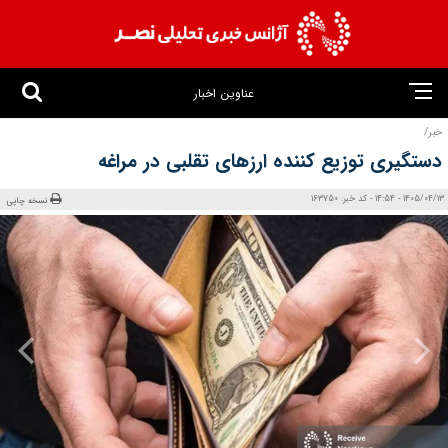
عناوین اخبار
خبر/
دستگیری توزیع کننده ارزهای تقلبی در مراغه
1405/04/13 - 14:54 - کد خبر: 163750
نسخه چاپی