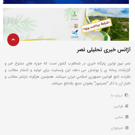
آژانس خبری تحلیلی نصر
نصر نیوز اولین پایگاه خبری در شمالغرب کشور است که حوزه های متنوع خبر و
گزارشات رسانه ی را پوشش می دهد، این وبسایت برای تولید و انتشار مطالب و
نظرات، تابع قوانین جمهوری اسلامی ایران میباشد. همچنین هرگونه بازنشر مطالب و
اخبار آن با ذکر "نصرنیوز" بعنوان منبع بلامانع میباشد.
درباره ما
قوانین
تماس
خبرخوان