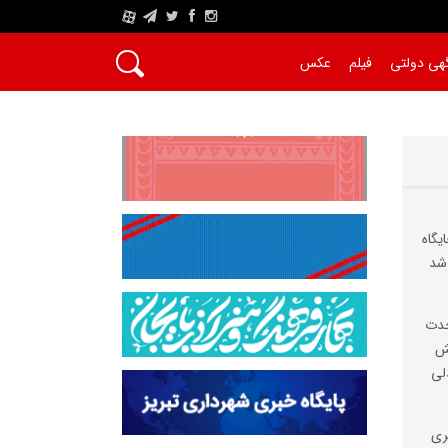
A
هی دولتی
فیلم
عکس
یگاه
شد
حدت
قش
لی
ری