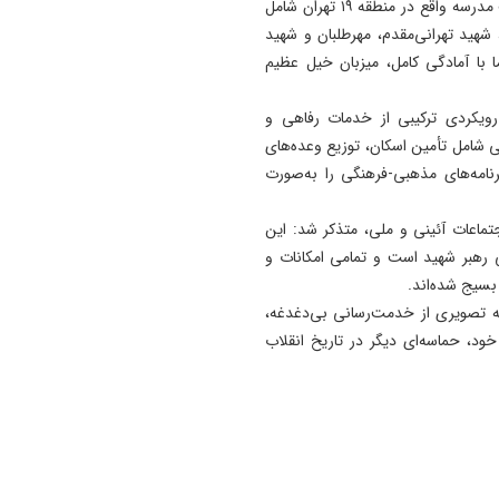
کفش آذربایجان شرقی هستند
هماهنگی‌های صورت‌گرفته، مدیریت اسکان عزاداران در هفت مدرسه واقع در منطقه ۱۹ تهران شامل
شهید تهرانی‌مقدم، مهرطلبان و شهید
14:29
 با آمادگی کامل، میزبان خیل عظیم
والدین نگران تفریح کودکان در
پارک جنگلی عباس میرزا نباشند
رویکردی ترکیبی از خدمات رفاهی و
14:25
ی شامل تأمین اسکان، توزیع وعده‌های
پارک شهید پاشائی منطقه دو ب
برنامه‌های مذهبی-فرهنگی را به‌صورت
چه امکاناتی تجهیز می شود؟
جتماعات آئینی و ملی، متذکر شد: این
14:16
ی رهبر شهید است و تمامی امکانات و
بسیج شده‌اند.
صاحب خدمات رفاهی مضاعف 
ه تصویری از خدمت‌رسانی بی‌دغدغه،
شوند
د، حماسه‌ای دیگر در تاریخ انقلاب