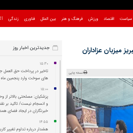
سیاست
اقتصاد
ورزش
فرهنگ و هنر
بین الملل
فناوری
زندگی
آگ
جدیدترین اخبار روز
ز میزبان عزاداران
15:30
تاخیر در پرداخت حق العمل جا
نسخه چاپی
های سوخت وارد پنجمین ماه 
15:00
پزشکیان: مصلحتی بالاتر از و
و انسجام نیست/ تاکید بر ن
خبرنگاران در ایجاد فضای همد
14:55
هشدار درباره تداوم تغییر کارب