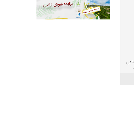
ماعی
یای
نگ
عت