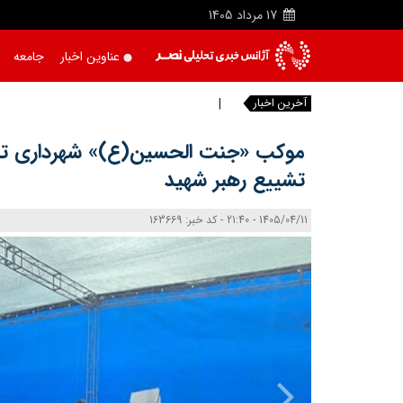
17
مرداد
1405
عناوین اخبار
جامعه
آخرین اخبار
تاخیر در
|
موکب «جنت‌ الحسین(ع)» شهرداری تبری
تشییع رهبر شهید
1405/04/11 - 21:40 - کد خبر: 163669