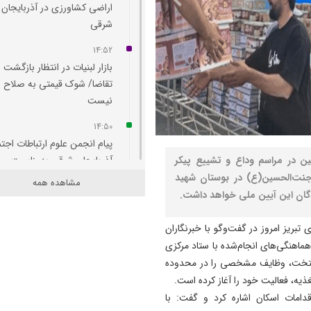
اراضی کشاورزی در آذربایجان
شرقی
14:52
بازار لبنیات در انتظار بازگشت
تقاضا/ شوک قیمتی به صلاح
نیست
14:50
پیام انجمن علوم ارتباطات اجت
ین در مراسم وداع و تشییع پیکر
آذربایجان‌ شرقی به‌مناسبت روز
خبرنگار
جنت‌الحسین(ع) در بوستان شهید
مشاهده همه
دگان این آیین ملی خواهد داشت.
14:38
برنامه وزارت بهداشت برای اح
تبریز امروز در گفت‌وگو با خبرنگاران
انستیتو پاستور/تبعات منفی ج
ماهنگی‌های انجام‌شده با ستاد مرکزی
و تحریم بر علم ایران
ری تهران، تبریز به‌عنوان کلان‌شهر معین منطقه ۱۹ پایتخت، وظایف مشخصی را در محدوده
ذیه، فعالیت خود را آغاز کرده است.
14:33
رسانه‌ ها همراه همیشگی صن
دامات اسکان اشاره کرد و گفت: با