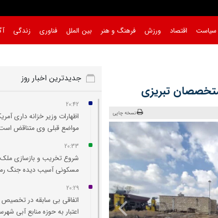
سیاست
اقتصاد
ورزش
فرهنگ و هنر
بین الملل
فناوری
زندگی
آگ
|
جدیدترین اخبار روز
متخصصان تبریزی
20:42
نسخه چاپی
اظهارات وزیر خزانه‌ داری آمریکا
مواضع قبلی وی متناقض است
20:33
شروع تخریب و بازسازی ملک
مسکونی آسیب‌ دیده جنگ رم
20:29
اتفاقی بی سابقه در تخصیص
اعتبار به حوزه منابع آبی شهرس