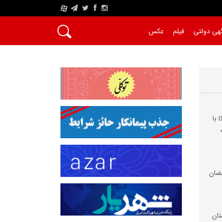
A
هی دولتی
فیلم
عکس
 با
ضان
تان