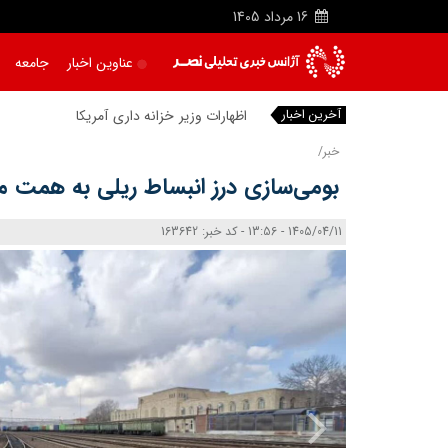
16
مرداد
1405
عناوین اخبار
جامعه
آخرین اخبار
اظهارات وزیر خزانه‌ داری آمریکا با مواضع قبل
خبر/
بومی‌سازی درز انبساط ریلی به همت 
1405/04/11 - 13:56 - کد خبر: 163642