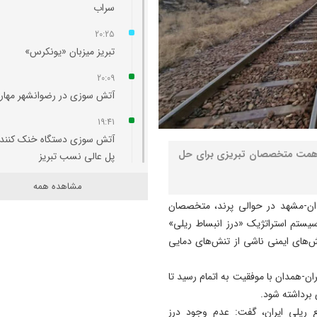
سراب
20:25
تبریز میزبان «یونکرس»
20:09
آتش سوزی در رضوانشهر مهار
19:41
آتش‌ سوزی دستگاه خنک‌ کننده
 و همت متخصصان تبریزی برای حل
پل عالی‌ نسب تبریز
19:27
مشاهده همه
دروغ بستن به رهبری قطعاً ج
ان-مشهد در حوالی پرند، متخصصان
بسیار بزرگی است
یستم استراتژیک «درز انبساط ریلی»
رعت و چالش‌های ایمنی ناشی از تنش‌های دمایی
19:24
توافقنامه مکه پذیرای مشارکت
ت پیشرفته در سال 1405 در محور تهران-همدان با موفقیت به اتمام رسید تا
کشورهای دوست است
برداشته شود.
15:04
 ریلی ایران، گفت: عدم وجود درز