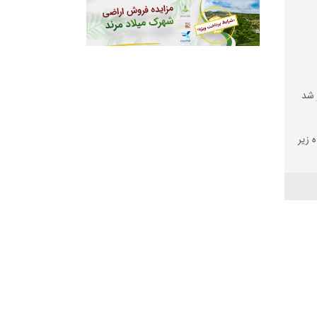
 شد
 زیر
رم