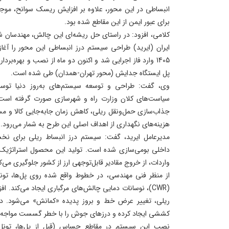
انبساطی در این محور، علاوه بر افزایش ریسک سوانح، مو
برای عبور ایمن از این مقاطع شده بود.
کلامی، افزود: در راستای حل ریشه‌ای این چالش، مهندسان 
ایران (ایرید) طراحی سیستم درز انبساطی این محور را آغاز
1405 وارد فاز اجرایی شد و اکنون دو ماه از نصب و بهره‌ب
پل ایستگاه جدایش (محور تهران-همدان) طی شده است.
وی، گفت: طراحی و توسعه سیستم‌های به‌روز دنیا توسط 
سیاست‌های کلان وزارت راه و شهرسازی صورت گرفته اس
جذاب‌سازی حمل‌ونقل ریلی، کاهش زمان جابه‌جایی کالا و مس
هزینه‌های نگهداری از اهداف اصلی این طرح به شمار می‌رود.
مدیرعامل ایرید، گفت: سیستم درز انبساط ریلی برای ن
داخلی بومی‌سازی شده است. تولید این محصول استراتژیک 
واردات، از خروج مقادیر قابل‌توجهی ارز از کشور جلوگیری می‌ک
از منظر فنی مهندسی، در خطوط واقع شده روی پل‌ها، تون
(CWR)، نوسانات دمایی چالش‌های مرگباری ایجاد می‌کند
ریلی، تغییر عرض خط و بروز پدیده «کمانش» می‌شود. در 
کششی ایجاد کرده و درزهای جوش را با خطر گسست مواجه 
نصب این سیستم در مقاطع حساس (قبل از پل‌ها، تونل‌