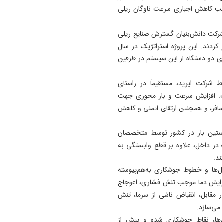
خبرنگاران دیده‌ بان منافع عمو
جب کاهش اجباری سرعت ناوگان ریلی
شرکای مسیر توسعه هستند
شرکت دانش‌بنیان گسترش صنایع ریلی
14:00
 کردند. این پروژه استراتژیک در سال
حفظ وحدت مهم‌ ترین نیاز امر
کشور است
رداری دو دستگاه از این سیستم در طرفین
شرکت ایرید، مستقیماً در راستای
ت. افزایش سرعت و بار محوری جهت
افر، و همچنین ارتقای ایمنی و کاهش
خستین بار در کشور توسط متخصصان
در داخل، علاوه بر قطع وابستگی به
ند.
ل‌ها و خطوط جوشکاری به‌هم‌پیوسته
. افزایش دما موجب تنش فشاری، اعوجاج
مقابل، انقباض ناشی از سرما، تنش
می‌سازد.
ها، نقاط جوشکاری شده و پیش از