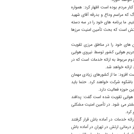
مشروطیت و روز تبریز؛ از پوست
کنار مردم بوده است اظهار کرد: همواره
رسمی بیست‌وسومین نمایشگا
رگ که مراسم وداع و بدرقه آقای شهید
تخصصی فولاد تبریز (تبریز متا
م. ما برنامه های خود را در سه دسته
رونمایی شد
رتش است که بحث تأمین امنیت مرزها
21:21
پوریا اشتری با جهان پرستاره
ن های خود را در مناطق مرزی تقویت
کلماتش جاودانه شد
حریم هوایی کشور توسط نیروی هوایی
م مربوط به ارائه خدمات است که در
21:10
روز تبريز، تراژدى يك فيلم بي
 ارائه خواهد شد.
پروانه ، چرا جشن ملى فقط د
ت افزود: ما از کشورهای زیادی مهمان
لوكيشن خوداكران مى شود؟
باشکوه شرکت خواهند کرد. حتما باید
ین حوزه فعالیت دارد.
21:03
بت هوایی تقویت شده است گفت: پدافند
رئیس‌جمهور: جاری شدن
بیشتر می شود. در تأمین امنیت مشکلی
آموزه‌های قرآن در محیط کار،
 کرد.
زمینه‌ساز پیشرفت و عدالت ا
رائه خدمات در آماده باش قرار گرفتند
ز درمانی ارتش در تهران در آماده باش