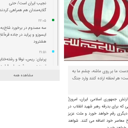
نجیب ایران است/ حتی
گلایه‌مندان هم همراهی کردند
22:05
سه مصدوم در برخورد شاخ‌به‌
ایسوزو و پراید در جاده قره‌آغا
هشترود
21:51
پرنیان: ریس، نوقا و رشته‌ختای
تبریز در مسیر ثبت ملی قرار دا
دست ما بر روی ماشه، چشم ما به
مشاهده همه
21:36
ت؛ هر لحظه اراده کنند وارد جنگ
ارزیابی مدیران بر مبنای مدیر
آب، برق، گاز و بنزین انجام
می‌شود/برای سناریوهای مخت
تش جمهوری اسلامی ایران، امروز(
آب و انرژی برنامه ‌ریزی شود
هیداتی که برای بدرقه رهبر شهید انقلاب در
 دیگری رقم خواهد خورد و ملت عزیز
21:25
خ معاصر خود اضافه می کنند. شواهد
به مناسبت سالروز صدور فرمان
 خواهد خورد.