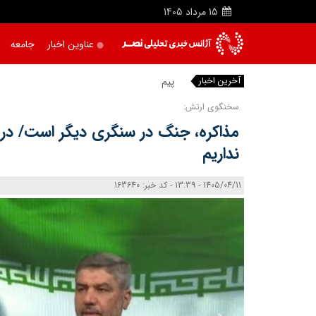
15
مرداد
1405
عناوین اخبار
جامعه
آخرین اخبار
پیمان فیضی
سخنگوی ارتش:
مذاکره، جنگ در سنگری دیگر است/ در
نداریم
1405/04/11 - 13:39 - کد خبر: 163640