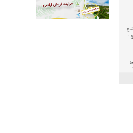
شاخ
ج -
ی
رند
یت
لف