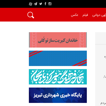
A
هی دولتی
فیلم
عکس
ه
/
مردم