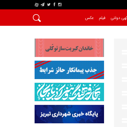
A
هی دولتی
فیلم
عکس