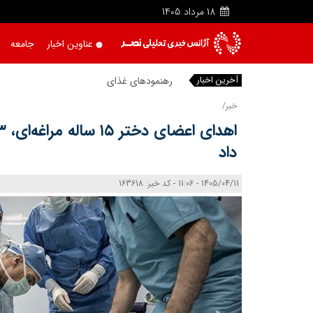
18
مرداد
1405
عناوین اخبار
جامعه
آخرین اخبار
رهنمودهای غذایی کودکان و
|
خبر/
داد
1405/04/11 - 11:06 - کد خبر: 163618