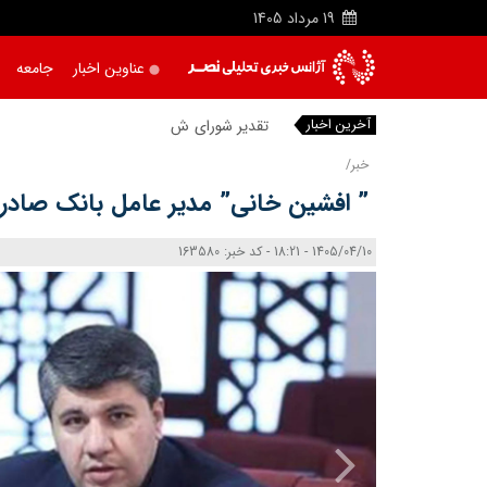
19
مرداد
1405
عناوین اخبار
جامعه
آخرین اخبار
تقدیر شورای شهر تبریز
|
خبر/
” افشین خانی” مدیر عامل بانک صادرا
1405/04/10 - 18:21 - کد خبر: 163580