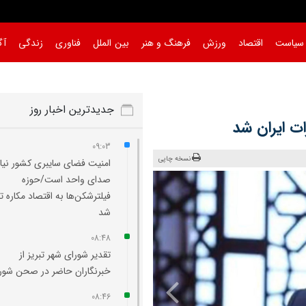
سیاست
اقتصاد
ورزش
فرهنگ و هنر
بین الملل
فناوری
زندگی
آگ
جدیدترین اخبار روز
ت ایران شد
09:03
نسخه چاپی
امنیت فضای سایبری کشور نیاز
صدای واحد است/حوزه
فیلترشکن‌ها به اقتصاد مکاره ت
شد
08:48
تقدیر شورای شهر تبریز از
خبرنگاران حاضر در صحن شورا
08:46