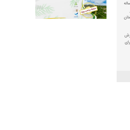
شیاری کوهنورد ۳۰ ساله
تان
وزش
رای
ر
تر