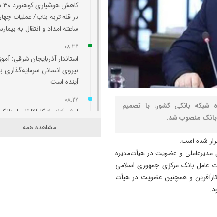
کاهش هو
در قله تربه بناب/ عملیات چهار
ساعته امداد و انتقال به بیمارس
08:32
استاندار آذربایجان شرقی: آم
نیروی انسانی سرمایه‌گذاری ب
آینده است
08:27
ه شبکه بانکی کشور، با تصمیم
آرش آزاد؛ از گل‌آقا تا جاودانگی
ن بانک منصوب شد.
مشاهده همه
08:21
خلعت‌پوشان در محاصره
مدیرعاملی و عضویت در هیأت‌مدیره
بی‌توجهی؛ برج تاریخی تبریز د
ٔت عامل بانک مرکزی جمهوری اسلامی
انتظار نجات
 کارآفرین و همچنین عضویت در هیأت
23:20
د.
جریمه ۱۴۸ میلیارد ریالی
قاچاقچیان شمش نقره در شبس