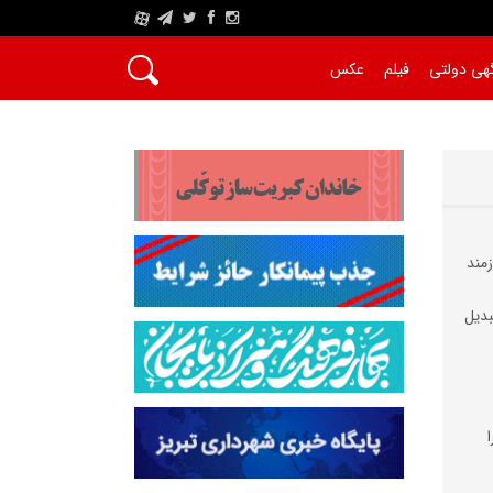
A
هی دولتی
فیلم
عکس
مند
بدیل