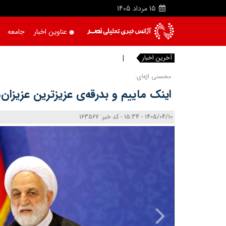
15
مرداد
1405
عناوین اخبار
جامعه
آخرین اخبار
باند کلا
محسنی اژه‌ای:
اینک ماییم و بدرقه‌ی عزیزترین عزیزان‌
1405/04/10 - 15:34 - کد خبر: 163567