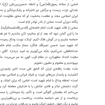
امامی از سلاله رسول‌الله(ص) و اَحفاد حسین‌بن‌علی (ع)
بلندای عزت، زیست و مرگش نیز تاجرانه و رشک‌برانگیز و به د
ایران اسلامی مجد و عظمت بخشید؛ او که محور مقاومت اسلام
یگانه دوران است؛ سخن از نادرِ نَوادرِ ایام است.
سخن از قائد شهید امّت، امام خامنه‌ای (قدس‌الله‌نفسه‌الزکیه)
ما را این گمان نبود که بعد از او بمانیم؛ لکن ماندیم تا غم 
حماسه سازیم و در گوش فلک کنیم. اینک، نوبت وداع رسیده 
که شهید سید حسن نصرالله، شاگرد ممتاز مکتب امام خامنه‌
خداحافظی نمی‌کنیم؛ بلکه می‌گوییم به امید دیدار». آقای
معیّت اجداد مطهرتان، در مقام قرب الهی به سر می‌برید؛ ما ر
بپیوندیم و مغموم و مغبون نشویم.
ملت بعثت یافته‌ی ایران که الحق طی مدت اخیر پایمردی
کشیدید و پاسدار مرزهای غیرت و شرف ایرانی و اسلامی بودی
است؛ لحظه وداع با امام شهید امت؛ امامی که برای اعتلاء و 
گزند دشمنان غدّار و فاجر، جانش را با خدایش معامله کرد و 
می‌دانم که بغضتان گلوگیر است و تألم، راه سینه‌تان را م
برخاست و از غم، حماسه ساخت؛ برخاست و بی‌نظیرترین ود
ماییم و یک جهان چشم؛ اینک ماییم و بدرقه‌ی عزیزترین عزیزا