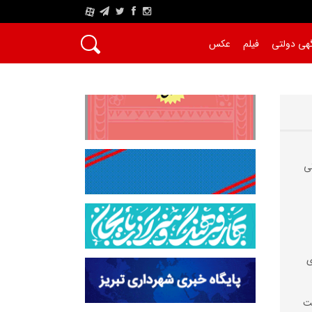
A
هی دولتی
فیلم
عکس
ی
ی
سفالت