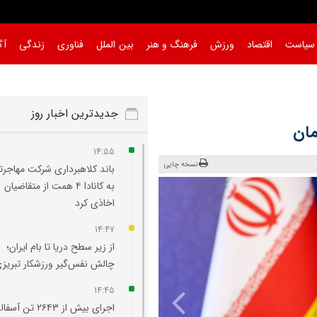
سیاست
اقتصاد
ورزش
فرهنگ و هنر
بین الملل
فناوری
زندگی
آگ
جدیدترین اخبار روز
مان
14:55
نسخه چاپی
باند کلاهبرداری شرکت مهاجرت
به کانادا ۴ همت از متقاضیان
اخاذی کرد
14:47
از زیر سطح دریا تا بام ایران؛
چالش نفس‌گیر ورزشکار تبریز
14:45
اجرای بیش از ۲۶۴۳ تن آ