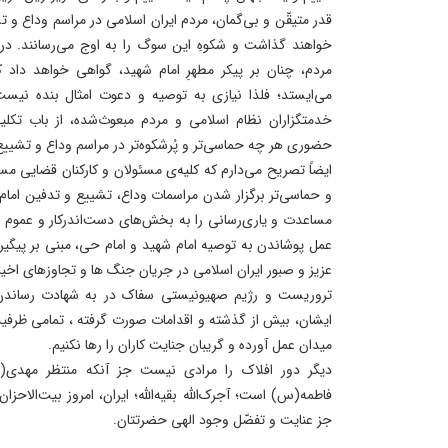
قدر متیقّن و بی‌گمان، مردم ایران اسلامی در مراسم وداع و 
خواهند گذاشت و شکوهِ این سوگ را به اوج می‌رسانند. در ر
مردم، چنان بر پیکر مطهرِ امام شهید، گواهی خواهد داد ک
می‌ایستد؛ فلذا نیازی به توصیه و دعوت امثال بنده نیست
خدمتگزاران نظام اسلامی و مردم مبعوث‌شده، از باب تکلیف
حضوری هر چه حماسی‌تر و پُرشکوه‌تر در مراسم وداع و تشییع
ایضاً تصریح می‌دارم که کلیه‌ی مسئولان و کارکنان قضایی مس
و حماسی‌تر برگزار شدن مراسمات وداع، تشییع و تدفین امام 
مساعدت و یاری‌رسانی را به بخش‌های دست‌اندرکار و عموم م
عمل پوشاندن به توصیه امام شهید و امام حی، مبنی بر پیگ
عزیز و صبور ایران اسلامی در جریان جنگ ها و تجاوزهای اخیر 
تروریست و رژیم صهیونیستی سفاک در به شهادت رساندن ر
ایشان، بیش از گذشته و اقدامات صورت گرفته ، تمامی ظرفیت 
میدان عمل آورده و گریبان جنایت کاران را رها نکنیم.
دیگر دور افلاک را مرادی نیست جز آنکه منتظر مهدی(
فاطمه(س) است؛ آجرک‌الله بقیه‌الله؛ ایران، امروز بیت‌ال
جز عنایت و تفضّل وجود الهی حضرتتان.