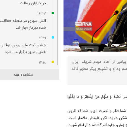
در خیابان رسالت
14:33
آتش‌ سوزی در منطقه حفاظت‌
شده دیزمار مهار شد
14:19
جشن ثبت ملی ریس، نوقا و ر
ختایی تبریز برگزار می شود
پیامی از آحاد مردم شریف ایران
14:18
سم وداع و تشییع پیکر مطهر قائد
نگاهی به سرمربیان تراکتور در ا
مشاهده همه
لیگ برتر
14:13
۲۱ عامل موساد و ۴ عضو ب
 نَحْبَهُ وَ مِنْهُمْ مَنْ یَنْتَظِرُ وَ ما بَدَّلُوا
مسلح بازداشت شدند
شما ظفر و نصرت الهی؛ شما که افزون
14:11
ن دارید؛ لکن قلوبتان داغدار است؛
دست نیروهای مسلح برای پا
 زمان، جاودانه گشته؛ داغ امام شهید؛
به تهدیدات پُر است