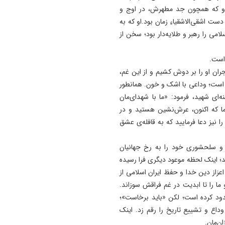
؛ او که همچون جد مطهرش، در اوج و
12:10
ست اشقی‌الاشقیاءِ زمان بود.او که به
عملیات انهدام مهمات عمل نکر
ی را رهبر و طلایه‌دار بود؛ سخن از
دشمن در آذربایجان‌ غربی/ مر
نگران صدای انفجار نباشند
 است.
12:05
هجران او را بر دوش کشیم و از این غم،
باورهای نادرست درباره گرماز
است؛ وداعی با اشک و خون. همانطور
ای شهید، فرمود: «ما با شهدای‌مان
 ما که اکنون، عرش‌نشین هستید و در
ا نیز دعا فرمایید که به قافله‌ی عشق
 و سلحشوری خود را به رخ جهانیان
د؛ اینک لحظه موعود دیگری فرا رسیده
اعزاز دین خدا و حفظ ایران اسلامی از
ما را تا ابدیت در غم فراقش سوزاند.
سدود کرده است؛ لکن «باید برخاست»؛
اع و تشییع تاریخ را رقم زد. اینک
ن‌مان.