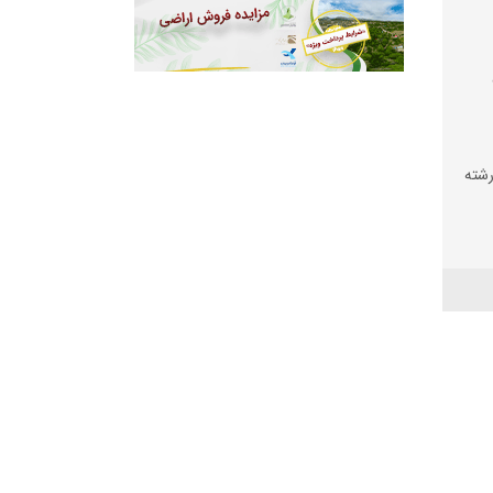
شته
دوار
اندهای
سخ