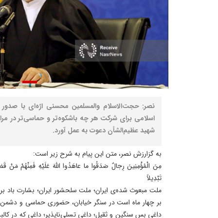
نصر: حجت‌الاسلام والمسلمین محسنی اژه‌ای با صدور 
اسلامی برای شرکت هر چه باشکوه‌تر و حماسی‌تر در مرا
شهید عظیم‌الشأن دعوت به عمل آورد.
به گزارزش نصر، متن این پیام به شرح زیر است:
مِنَ الْمُؤْمِنِینَ رِجالٌ صَدَقُوا ما عاهَدُوا اللّهَ عَلَیْهِ فَمِنْهُمْ مَنْ قَضى
تَبْدِیلاً
ملت مبعوث شده‌ی ایران؛ ملت سلحشور ایران؛ بشارت باد بر 
بر چهار ماه است در سنگر خیابان، حضوری حماسی و دشمن‌شک
داغی بس سنگین و ثقیل؛ داغی تسلی‌ناپذیر؛ داغی که در کالبدِ