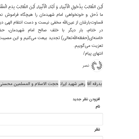
أَیْنَ الطَّالِبُ بِذُحُولِ الْأَنْبِیَاءِ وَ أَبْنَاءِ الْأَنْبِیَاءِ أَیْنَ الطَّالِبُ بِدَمِ الْمَقْ
ما ذَحل و خونخواهی امام شهیدمان را هیچگاه فراموش نخوا
قساوت‌بارشان از عین‌الله مخفی نیست و دست انتقام الهی دیر 
در ختام، بار دیگر با خلف صالح امام شهیدمان، ح
خامنه‌ای(حفظه‌الله‌تعالی) تجدید بیعت می‌کنیم و این مصی
تعزیت می‌گوییم.
انتهای پیام/
نصر
بدرقه آقا
رهبر شهید ایران
حجت الاسلام و المسلمین محسنی 
افزودن نظر جدید
نام
نظر