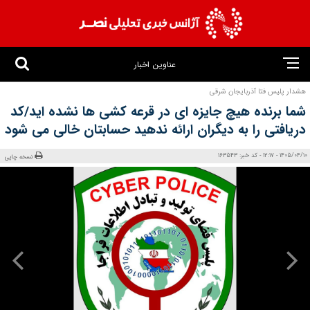
عناوین اخبار
هشدار پلیس فتا آذربایجان شرقی
شما برنده هیچ جایزه ای در قرعه کشی ها نشده اید/کد
دریافتی را به دیگران ارائه ندهید حسابتان خالی می شود
1405/04/10 - 12:17 - کد خبر: 163543
نسخه چاپی