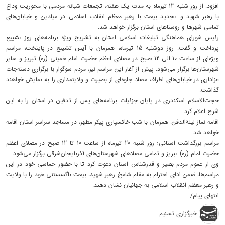
افزود: از روز شنبه 13 تیرماه به مدت یک هفته، تجمعات شبانه مردمی با محوریت وداع
با رهبر شهید و تجدید بیعت با رهبر معظم انقلاب اسلامی در میادین و خیابان‌های
تمامی شهرها و روستاهای استان برگزار خواهد شد.
رئیس شورای هماهنگی تبلیغات اسلامی استان به تشریح ویژه برنامه‌های روز تشییع
پرداخت و گفت: روز دوشنبه 15 تیرماه، همزمان با آیین تشییع در پایتخت، مراسم
ویژه‌ای از ساعت 10 الی 12 صبح در مصلای اعظم حضرت امام خمینی (ره) تبریز و سایر
شهرستان‌ها برگزار می‌شود. پیش از آغاز این مراسم نیز، مردم سوگوار با برگزاری دسته‌جات
عزاداری در خیابان‌های اطراف مصلا، جلوه‌ای از بصیرت و ولایتمداری را به نمایش خواهند
گذاشت.
حجت‌الاسلام اسکندری در پایان جزئیات برنامه‌های پس از تدفین در استان را به این
شرح اعلام کرد:
اقامه نماز لیلة‌الدفن: همزمان با شب خاکسپاری پیکر مطهر، در مساجد سراسر استان اقامه
خواهد شد.
مراسم بزرگداشت استانی؛ روز شنبه 20 تیرماه از ساعت 10 تا 12 صبح در مصلای اعظم
حضرت امام (ره) تبریز و تمامی مصلاهای شهرستان‌های آذربایجان‌شرقی برگزار می‌شود.
وی از عموم مردم بصیر و قدرشناس استان دعوت کرد تا با حضور حماسی خود در این
مراسم‌ها، ضمن ادای احترام به مقام شامخ رهبر شهید، بیعت ناگسستنی خود را با ولایت
و رهبر معظم انقلاب اسلامی به جهانیان نشان دهند.
انتهای پیام/
خبرگزاری تسنیم