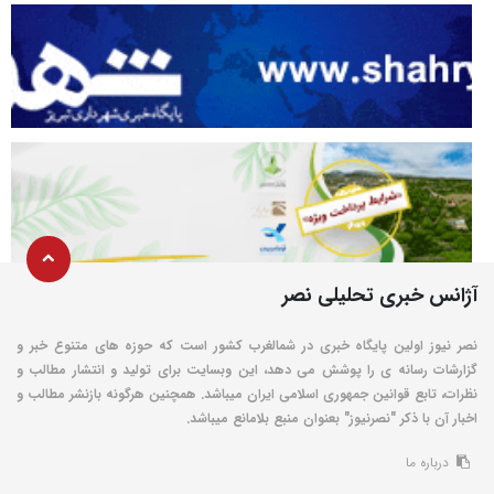
آژانس خبری تحلیلی نصر
نصر نیوز اولین پایگاه خبری در شمالغرب کشور است که حوزه های متنوع خبر و
گزارشات رسانه ی را پوشش می دهد، این وبسایت برای تولید و انتشار مطالب و
نظرات، تابع قوانین جمهوری اسلامی ایران میباشد. همچنین هرگونه بازنشر مطالب و
اخبار آن با ذکر "نصرنیوز" بعنوان منبع بلامانع میباشد.
درباره ما