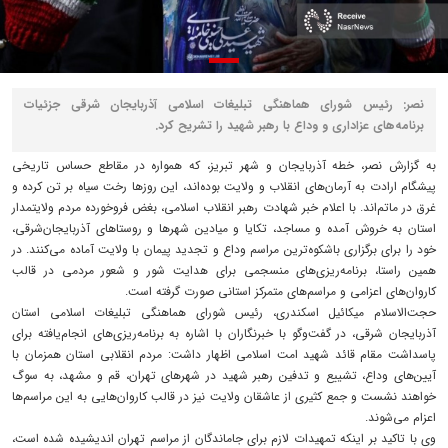
نصر: رئیس شورای هماهنگی تبلیغات اسلامی آذربایجان‌ شرقی جزئیات
برنامه‌های عزاداری و وداع با رهبر شهید را تشریح کرد.
به گزارش نصر، خطه آذربایجان و شهر تبریز، که همواره در مقاطع حساس تاریخی
پیشگام ارادت به آرمان‌های انقلاب و ولایت بوده‌اند، این روزها رخت سیاه بر تن کرده و
غرق در ماتم‌اند. با اعلام خبر شهادت رهبر انقلاب اسلامی، بغض فروخورده مردم ولایتمدار
استان به خروش آمده و مساجد، تکایا و میادین شهرها و روستاهای آذربایجان‌شرقی،
خود را برای برگزاری باشکوه‌ترین مراسم وداع و تجدید پیمان با ولایت آماده می‌کنند. در
همین راستا، برنامه‌ریزی‌های منسجمی برای هدایت شور و شعور مردمی در قالب
کاروان‌های اعزامی و مراسم‌های متمرکز استانی صورت گرفته است.
حجت‌الاسلام میکائیل اسکندری، رئیس شورای هماهنگی تبلیغات اسلامی استان
آذربایجان شرقی، در گفت‌وگو با خبرنگاران با اشاره به برنامه‌ریزی‌های انجام‌یافته برای
پاسداشت مقام قائد شهید امت اسلامی اظهار داشت: مردم انقلابی استان همزمان با
آیین‌های وداع، تشییع و تدفین رهبر شهید در شهرهای تهران، قم و مشهد، به سوگ
خواهند نشست و جمع کثیری از عاشقان ولایت نیز در قالب کاروان‌هایی به این مراسم‌ها
اعزام می‌شوند.
وی با تاکید بر اینکه تمهیدات لازم برای جاماندگان از مراسم تهران اندیشیده شده است،