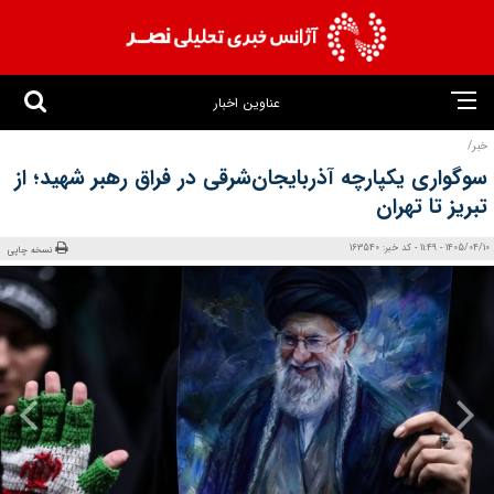
عناوین اخبار
خبر/
سوگواری یکپارچه آذربایجان‌شرقی در فراق رهبر شهید؛ از
تبریز تا تهران
1405/04/10 - 11:49 - کد خبر: 163540
نسخه چاپی