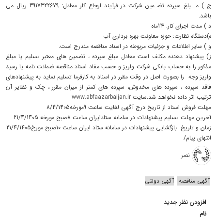
ج ) مــبلغ سپرده تضـمین شرکت در فرآيند ارجاع کار معادل: 3917322679 ریال می
باشد.
د ) مدت اجرای کار: 24ماه
ه)دستگاه نظارت: حوزه معاونت بهره برداری آب
و ) سایر اطلاعات و جزئیات مربوطه در اسناد مناقصه مندرج است.
ز) پیشنهاد دهنده مکلف است معادل مبلغ سپرده ، تضمین های معتبر تسلیم یا مبلغ
مذکور را به حساب بانکی شرکت واریز و حسب مفاد اسناد مناقصه ضمانت نامه یا رسید
واریز وجه را بصورت اصل در وقت مقرر در اسناد به کارفرما تسلیم نماید به پیشنهادهای
فاقد سپرده ، سپرده های مخدوش، سپرده های کمتر از میزان مقرر ، چک و نظایر آن
ترتیب اثر داده نخواهد شد.سایت
www.abfaazarbaijan.ir
مهلت فروش اسناد از تاریخ درج آگهی لغایت ساعت 9مورخه8/4/1405
آخرین مهلت تسلیم پیشنهادات در سامانه ستادایران ساعت 8صبح مورخه 21/4/1405
زمان و تاریخ بازگشایی پیشنهادات در سامانه ستاد ایران ساعت 10صبح مورخ21/4/1405
انتهای پیام/
نصر
آگهی مناقصه
آگهی دولتی
افزودن نظر جدید
نام