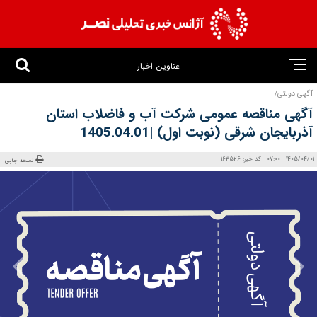
عناوین اخبار
آگهی دولتی/
آگهی مناقصه عمومی شرکت آب و فاضلاب استان
آذربایجان شرقی (نوبت اول) |1405.04.01
1405/04/01 - 07:00 - کد خبر: 163526
نسخه چاپی