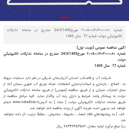
شماره ۲۰۰۵۰۰۱۴۰۳۰۰۰۰۶۰ مورخ24/3/1405 مندرج در سامانه تدارکات
الکترونيکي دولت شماره 77 سال 1405
آگهی مناقصه عمومی (نوبت اول)
شماره
۲۰۰۵۰۰۱۴۰۳۰۰۰۰۶۰ مورخ24/3/1405 مندرج در سامانه تدارکات الکترونيکي
دولت
شماره 77 سال 1405
شـرکت آب و فاضـلاب اسـتان آذربایـجان شـرقی در نظر دارد عـملیات مربوط
به : اصلاح ، بازسازی و استانداردسازی انشعابات شبکه توزیع آب شهری بستان آباد از
محل اعتبارات عمرانی و از طریق مناقصه (عمومی) از طريق سامانه تدارکات الکترونيکي
دولت به پیمانکار واجد شرایط و دارای رتبه آب واگذار نماید. کلیه مراحل مناقصه از
طریق سامانه تدارکات الکترونیکی دولت ( ستاد ) به آدرس
www.setadiran.ir
انجام
خواهد شد بديهي است هزينه آگهي از برنده مناقصه اخذ خواهد شد.
الف ) به پیشنهادهای فاقد امضاء ، مشروط ، مخدوش ، مطلقاً ترتیب اثر داده نخواهد
شد.
ب) مبلغ برآورد اولیه معادل: 78346453589 ریال