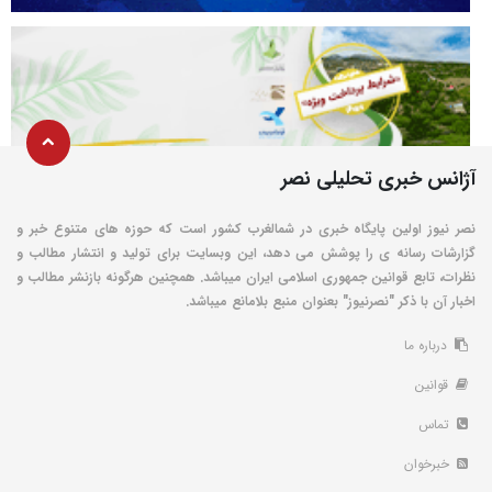
آژانس خبری تحلیلی نصر
نصر نیوز اولین پایگاه خبری در شمالغرب کشور است که حوزه های متنوع خبر و
گزارشات رسانه ی را پوشش می دهد، این وبسایت برای تولید و انتشار مطالب و
نظرات، تابع قوانین جمهوری اسلامی ایران میباشد. همچنین هرگونه بازنشر مطالب و
اخبار آن با ذکر "نصرنیوز" بعنوان منبع بلامانع میباشد.
درباره ما
قوانین
تماس
خبرخوان