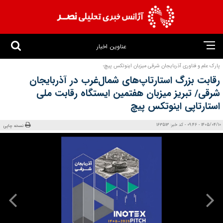
عناوین اخبار
پارک علم و فناوری آذربایجان شرقی میزبان اینوتکس پیچ؛
رقابت بزرگ استارتاپ‌های شمال‌غرب در آذربایجان
شرقی/ تبریز میزبان هفتمین ایستگاه رقابت ملی
استارتاپی اینوتکس پیچ
1405/04/10 - 09:46 - کد خبر: 163513
نسخه چاپی