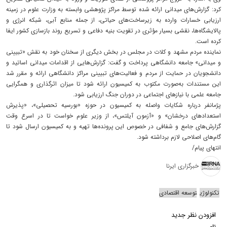
کرد: گزارش‌های میدانی ارائه شده توسط مراکز پژوهشی وابسته به وزارت علوم در زمینه
ارزیابی خسارات وارده به زیرساخت‌های حیاتی، از جمله منابع آبی، شبکه انرژی و
پالایشگاه‌ها، نقشی بسیار مؤثری در تقویت بنیه دفاعی و تسریع روند بازسازی کشور ایفا
کرده است.
نماینده مردم مشهد و کلات در مجلس در بخش دیگری از سخنان خود به نقش «تبیینی
و میدانی» جامعه دانشگاهی پرداخت و گفت: گزارش‌هایی از اقدامات میدانی اساتید و
دانشجویان در حمایت از مردم و فعالیت‌های تبیینی مراکز دانشگاهی ارائه و مقرر شد
این مستندات به‌صورت مکتوب به کمیسیون ارائه شود تا میزان اثرگذاری و همگرایی
جامعه علمی با نیازهای اجتماعی در دوران جنگ ارزیابی شود.
پژمانفر درباره شکایات واصله به کمیسیون در حوزه «بورسیه تحصیلی»، «پذیرش
استعدادهای درخشان» و «آزمون آیلتس»، از وزیر علوم خواست تا در اسرع وقت
گزارش‌های جامع و شفافی در خصوص این پرونده‌ها تهیه و به کمیسیون ارسال شود تا
گام‌های اصلاحی لازم برداشته شود.
انتهای پیام/
خبرگزاری ایرنا
تکنولوژی
توسعه اقتصادی
افزودن نظر جدید