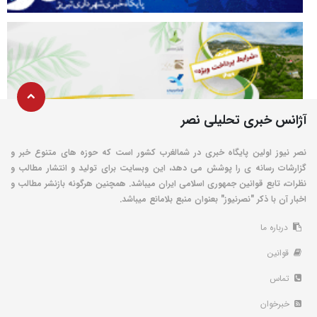
آژانس خبری تحلیلی نصر
نصر نیوز اولین پایگاه خبری در شمالغرب کشور است که حوزه های متنوع خبر و
گزارشات رسانه ی را پوشش می دهد، این وبسایت برای تولید و انتشار مطالب و
نظرات، تابع قوانین جمهوری اسلامی ایران میباشد. همچنین هرگونه بازنشر مطالب و
اخبار آن با ذکر "نصرنیوز" بعنوان منبع بلامانع میباشد.
درباره ما
قوانین
تماس
خبرخوان