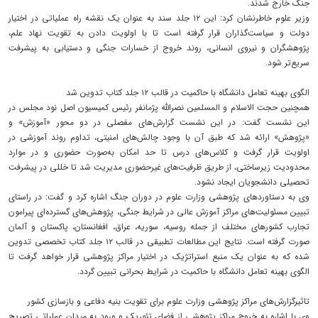
جنگ خارج شدند.
وزیر علوم خاطرنشان کرد: این ۱۲ جلد سند به عنوان یک نقشه راه عملیاتی در اختیار
دولت و سیاست‌گذاران قرار گرفته است تا با اولویت دادن به تقویت نهاد علم،
پژوهشگران و نیروی انسانی، روند خروج از خسارات جنگی و دستیابی به پیشرفت
سریع‌تر شود.
الگوی بهینه تعامل دانشگاه با حاکمیت در قالب ۱۲ جلد کتاب تدوین شد
همچنین حجت الاسلام و المسلمین نصرالله پژمانفر رئیس کمیسیون اصل نود مجلس در
این نشست گفت: در این نشست گزارش‌های مفصلی در دو محور «آموزش» و
«پژوهش» ارائه شد که طبق آن با وجود چالش‌های امنیتی، تداوم روند آموزشی در
اولویت قرار گرفت و کلاس‌های درس تا حد امکان به‌صورت حضوری و در موارد
محدودیت زیرساختی، از طریق ظرفیت‌های غیرحضوری مدیریت شد تا خللی در پیشرفت
تحصیلی دانشجویان ایجاد نشود.
وی به دستاوردهای پژوهشی وزارت علوم در دوران جنگ اشاره کرد و گفت: در راستای
تبیین مسئولیت‌های مراکز آموزش عالی در شرایط جنگی، پژوهش‌های گسترده‌ای پیرامون
تجارب کشورهای مختلف از جمله روسیه، سوریه، عراق، افغانستان، پاکستان و آلمان
صورت گرفته است. نتایج این مطالعات تطبیقی در قالب ۱۲ جلد کتاب تخصصی تدوین
شده که به عنوان یک منبع استراتژیک در اختیار مراکز پژوهشی قرار خواهد گرفت تا
الگوی بهینه تعامل دانشگاه با حاکمیت در شرایط بحرانی تبیین گردد.
تاثیرگزارش‌های مراکز پژوهشی وزارت علوم برای تقویت بنیه دفاعی و بازسازی کشور
وی با اشاره به خروج مراکز پژوهشی از فضای تئوریک و ورود به میدان عملیاتی تصریح