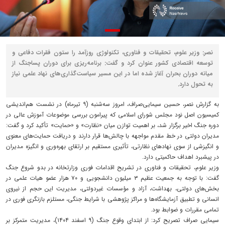
نصر: وزیر علوم، تحقیقات و فناوری، تکنولوژی روزآمد را ستون فقرات دفاعی و
توسعه اقتصادی کشور عنوان کرد و گفت: برنامه‌ریزی برای دوران پساجنگ از
میانه دوران بحران آغاز شده اما در این مسیر سیاست‌گذاری‌های نهاد علمی نیاز
به تحول دارد.
به گزارش نصر، حسین سیمایی‌صراف، امروز سه‌شنبه (۹ تیرماه) در نشست هم‌اندیشی
کمیسیون اصل نود مجلس شورای اسلامی که پیرامون بررسی موضوعات آموزش عالی در
دوره جنگ اخیر برگزار شد، بر اهمیت توازن میان «نظارت» و «حمایت» تأکید کرد و گفت:
مدیران دولتی در خط مقدم مواجهه با چالش‌ها قرار دارند و دریافت حمایت‌های معنوی
و انگیزشی از سوی نهادهای نظارتی، تأثیری مستقیم بر ارتقای بهره‌وری و انگیزه مدیران
در پیشبرد اهداف حاکمیتی دارد.
وزیر علوم، تحقیقات و فناوری در تشریح اقدامات فوری وزارتخانه در بدو شروع جنگ
گفت: با توجه به جمعیت عظیم ۳ میلیون دانشجویی و ۷۰ هزار عضو هیات علمی در
بخش‌های دولتی، بهداشت، آزاد و مؤسسات غیردولتی، مدیریت این حجم از نیروی
انسانی و تطبیق آزمایشگاه‌ها و مراکز پژوهشی با شرایط جنگی، مستلزم بازنگری فوری در
تمامی مقررات و ضوابط بود.
سیمایی صراف تصریح کرد: از ابتدای وقوع جنگ (۹ اسفند ۱۴۰۴)، مدیریت متمرکز بر