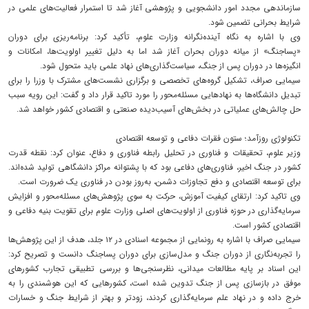
سازماندهی مجدد امور دانشجویی و پژوهشی آغاز شد تا استمرار فعالیت‌های علمی در
شرایط بحرانی تضمین شود.
وی با اشاره به نگاه آینده‌نگرانه وزارت علوم، تأکید کرد: برنامه‌ریزی برای دوران
«پساجنگ» از میانه دوران بحران آغاز شد اما به دلیل تغییر اولویت‌ها، امکانات و
انگیزه‌ها در دوران پس از جنگ، سیاست‌گذاری‌های نهاد علمی باید متحول شود.
سیمایی صراف، تشکیل گروه‌های تخصصی و برگزاری نشست‌های مشترک با وزرا را برای
تبدیل دانشگاه‌ها به نهادهایی مسئله‌محور را مورد تاکید قرار داد و گفت: این رویه سبب
حل چالش‌های عملیاتی در بخش‌های آسیب‌دیده صنعتی و اقتصادی کشور خواهد شد.
تکنولوژی روزآمد؛ ستون فقرات دفاعی و توسعه اقتصادی
وزیر علوم، تحقیقات و فناوری در تحلیل رابطه فناوری و دفاع، عنوان کرد: نقطه قدرت
کشور در جنگ اخیر، فناوری‌های دفاعی بود که با پشتوانه مراکز دانشگاهی تولید شده‌اند.
برای توسعه اقتصادی و دفع تجاوزات دشمن، به‌روز بودن در فناوری یک ضرورت است.
وی تاکید کرد: ارتقای کیفیت آموزش، حرکت به سوی پژوهش‌های مسئله‌محور و افزایش
سرمایه‌گذاری در حوزه فناوری از اولویت‌های اصلی وزارت علوم برای تقویت بنیه دفاعی و
اقتصادی کشور است.
سیمایی صراف با اشاره به رونمایی از مجموعه اسنادی در ۱۲ جلد، هدف از این پژوهش‌ها
را تجربه‌نگاری از دوران جنگ و مدل‌سازی برای دوران پساجنگ دانست و تصریح کرد:
این اسناد بر پایه مطالعات میدانی، نظرسنجی‌ها و بررسی تطبیقی تجارب کشورهای
موفق در بازسازی پس از جنگ تدوین شده است، کشورهایی که این هوشمندی را به
خرج داده و در نهاد علم سرمایه‌گذاری کردند، زودتر و بهتر از شرایط جنگ و خسارات