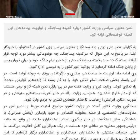
نصر: معاون سیاسی وزارت کشور درباره کمیته پساجنگ و اولویت برنامه‌های این
کمیته توضیحاتی ارائه کرد.
به گزارش نصر، علی زینی وند سخنگو و معاون سیاسی وزیر کشور در گفت‌وگو با خبرنگار
ایلنا، در پاسخ به این سوال که در کمیته پساجنگ، چه موضوعاتی بیشتر مورد توجه قرار
گرفته است، گفت: ما در کمیته پساجنگ، حتی از همان ایام جنگ، خود را برای دوران پس
از پایان جنگ آماده کرده‌ایم تا بتوانیم امور کشور را به درستی اداره کنیم.
وی ادامه داد: اولویت ما ساماندهی بیکاری و بازگرداندن رونق به چرخه تولید است. در
این راستا، بخش صنعت تمام تلاش خود را به کار بسته تا واحدهای تولیدی مجدداً
راه‌اندازی شوند. وزارت نیرو و وزارت نفت هم در پی بازگرداندن شبکه گاز و برقی هستند
که از مدار خارج شده بود. همزمان، وزارت رفاه در حال تعریف بسته‌های معیشتی و در
صورت امکان، افزایش آن‌هاست تا فشار اقتصادی کمتری به مردم وارد شود.
سخنگوی وزارت کشور گفت: در وزارت کشور، موضوع امنیت مرزها و تدبیر امور در
معاونت‌های تخصصی، از جمله معاونت اقتصادی و حوزه بازسازی (بخش عمرانی)، با
هماهنگی سایر دستگاه‌ها در حال پیگیری است. استانداران ما که در واقع به مثابه
«رئیس‌جمهور محلی» در مناطق خود هستند، در یک هم‌افزایی کامل فعالیت می‌کنند. ما
حتی جلسات مشترکی با بخشداران، فرمانداران و استانداران برگزار کرده‌ایم تا این
هماهنگی و هم‌افزایی به بهترین شکل صورت گیرد.