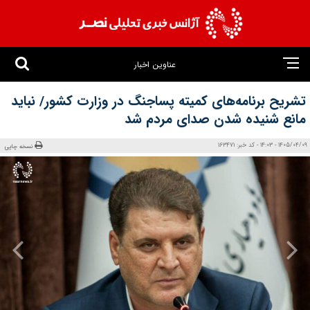
عناوین اخبار
تشریح برنامه‌های کمیته پساجنگ در وزارت کشور/ نباید
مانع شنیده شدن صدای مردم شد
1405/04/09 - 14:03 - کد خبر: 163471
نسخه چاپی