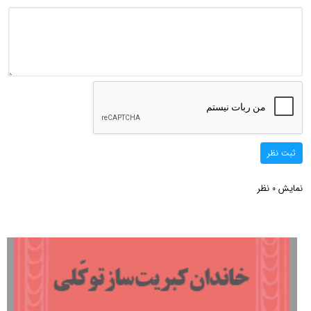
ثبت نظر
نمایش
نظر
0