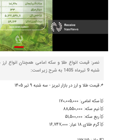
نصر: قیمت انواع طلا و سکه امامی همچنان انواع ارز مو
شنبه 9 تیرماه 1405 به شرح زیر است:
📌قیمت طلا و ارز در بازار تبریز - سه شنبه 9 تیر 1405
🥇سکه امامی: 170,005,000
🥇نیم سکه: 88,550,000
🥇ربع سکه: 51,500,000
🥇گرم طلای 18 عیار: 16,747,000
💵 دلار: 172,115