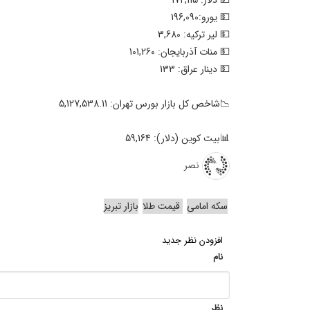
💵 یورو:196,090
💵 لیر ترکیه: 3,680
💵 منات آذربایجان: 101,260
💵 دینار عراق: 133
📉شاخص کل بازار بورس تهران: 5,127,538.11
📊بیت کوین (دلار): 59,164
نصر
سکه امامی
قیمت طلا
بازار تبریز
افزودن نظر جدید
نام
نظر