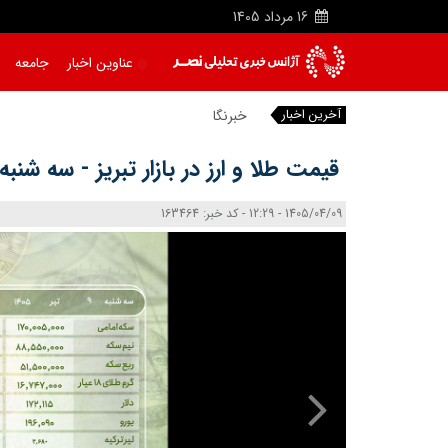
16
مرداد
1405
عناوین اخبار
جامعه
آخرین اخبار
خبرنگار؛ آنکه
|
قیمت طلا و ارز در بازار تبریز - سه شنبه 9 تیر 405
1405/04/09 - 12:29 - کد خبر: 163464