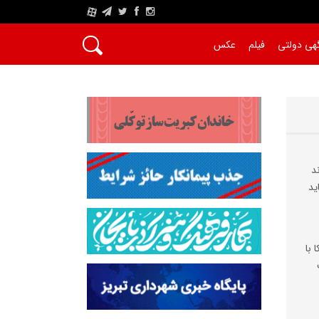
A
هی دولتی
فیلم
عکس
د
ید
 با