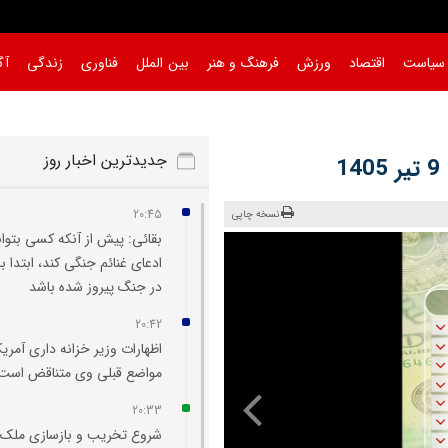
سیاست
اقتصاد
ورزش
فرهنگ و هنر
بین الملل
فناوری
زندگی
آگ
جدیدترین اخبار روز
1
20:45
نسخه چاپی
بقائی: پیش از آنکه کسی بتوان
ادعای غنائم جنگی کند، ابتدا با
در جنگ پیروز شده باشد
20:42
اظهارات وزیر خزانه‌ داری آمریکا
مواضع قبلی وی متناقض است
20:33
شروع تخریب و بازسازی ملک