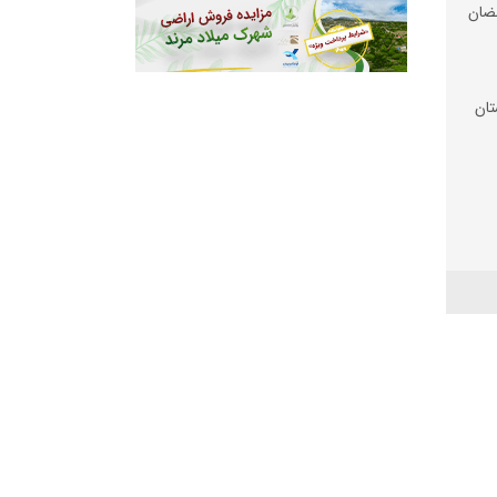
ضان
تان
 شد
 زیر
رم