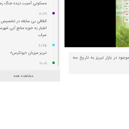
مسکونی آسیب‌ دیده جنگ رم
20:29
اتفاقی بی سابقه در تخصیص
اعتبار به حوزه منابع آبی شهرس
سراب
20:25
تبریز میزبان «یونکرس»
جود در بازار تبریز به تاریخ سه
20:09
آتش سوزی در رضوانشهر مهار
مشاهده همه
19:41
آتش‌ سوزی دستگاه خنک‌ کننده
پل عالی‌ نسب تبریز
19:27
دروغ بستن به رهبری قطعاً ج
بسیار بزرگی است