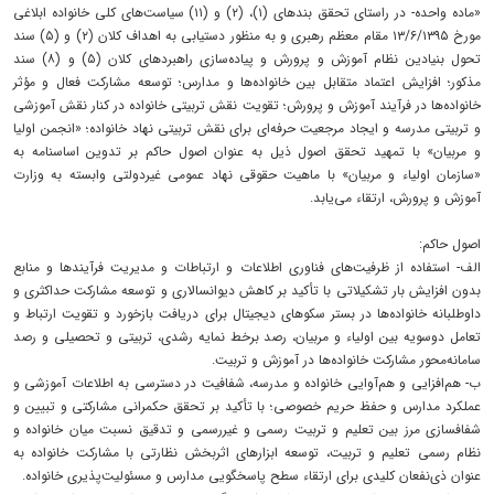
«ماده واحده- در راستای تحقق بندهای (۱)، (۲) و (۱۱) سیاست‌های کلی خانواده ابلاغی
مورخ ۱۳/۶/۱۳۹۵ مقام معظم رهبری و به منظور دستیابی به اهداف کلان (۲) و (۵) سند
تحول بنیادین نظام آموزش و پرورش و پیاده‌سازی راهبردهای کلان (۵) و (۸) سند
مذکور؛ افزایش اعتماد متقابل بین خانواده‌ها و مدارس؛ توسعه مشارکت فعال و مؤثر
خانواده‌ها در فرآیند آموزش و پرورش؛ تقویت نقش تربیتی خانواده در کنار نقش آموزشی
و تربیتی مدرسه و ایجاد مرجعیت حرفه‌ای برای نقش تربیتی نهاد خانواده؛ «انجمن اولیا
و مربیان» با تمهید تحقق اصول ذیل به عنوان اصول حاکم بر تدوین اساسنامه به
«سازمان اولیاء و مربیان» با ماهیت حقوقی نهاد عمومی غیردولتی وابسته به وزارت
آموزش و پرورش، ارتقاء می‌یابد.
اصول حاکم:
الف- استفاده از ظرفیت‌های فناوری اطلاعات و ارتباطات و مدیریت فرآیندها و منابع
بدون افزایش بار تشکیلاتی با تأکید بر کاهش دیوانسالاری و توسعه مشارکت حداکثری و
داوطلبانه خانواده‌ها در بستر سکوهای دیجیتال برای دریافت بازخورد و تقویت ارتباط و
تعامل دوسویه بین اولیاء و مربیان، رصد برخط نمایه رشدی، تربیتی و تحصیلی و رصد
سامانه‌محور مشارکت خانواده‌ها در آموزش و تربیت.
ب- هم‌افزایی و هم‌آوایی خانواده و مدرسه، شفافیت در دسترسی به اطلاعات آموزشی و
عملکرد مدارس و حفظ حریم خصوصی؛ با تأکید بر تحقق حکمرانی مشارکتی و تبیین و
شفافسازی مرز بین تعلیم و تربیت رسمی و غیررسمی و تدقیق نسبت میان خانواده و
نظام رسمی تعلیم و تربیت، توسعه ابزارهای اثربخش نظارتی با مشارکت خانواده به
عنوان ذی‌نفعان کلیدی برای ارتقاء سطح پاسخگویی مدارس و مسئولیت‌پذیری خانواده.