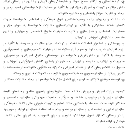
ج- توانمندسازی و ارتقاء سطح سواد و شایستگی‌های تربیتی والدین در راستای ایفاء
نقش مؤثر در تربیت و آموزش فرزندان؛ با تأکید بر حمایت از خانواده‌های آسیب‌پذیر و
ایجاد و تقویت مراکز راهنمایی و مشاوره خانواده.
د- عدالت و پذیرش یا به رسمیت‌شناسی تنوع فرهنگی و اجتماعی خانواده‌ها جهت
کاهش شکاف مشارکتی با تأکید بر نهادینه‌سازی مشارکت خانواده‌ها به عنوان حق و
مسئولیت اجتماعی و فعال‌سازی و کاربست ظرفیت متنوع تخصصی و مهارتی والدین
متناسب با نیازهای آموزشی و تربیتی.
و- پیوستگی و استمرار تعاملات هدفمند و نهادمند میان خانواده و مدرسه؛ با تأکید بر
لزوم افزایش ضریب نفوذ و سهم آراء خانواده‌ها در فرآیند تصمیم‌سازی و تصمیم‌گیری
مدرسه با تأکید بر نقش‌آفرینی خانواده در عرصه‌های متنوع آموزشی، برنامه‌ریزی،
مدیریت و ارزشیابی مدرسه و ارزیابی معلمان در راستای کاهش تمرکزگرایی آموزشی و
حصول به شاخص‌های گذار از «نظام آموزشی متمرکز» به «الگوی خانواده-مدرسه-محله» با
تغییر رویکرد از سازمان‌محوری به شبکه‌محوری با توجه به تحولات فناوری و رسانه.
ی- توسعه حرفه‌ای کارکنان مدارس برای تعامل مؤثر با خانوادهها و ایجاد مشارکت معنادار.
تبصره- وزارت آموزش و پرورش مکلف است سازوکارهای راهبری ستادی واحدهای تابعه
سازمان مزبور را در چارچوبی شفاف و سازگار با ماهیت غیردولتی سازمان، مشخص و
حداکثر ظرف مدت سه ماه با همکاری ستاد تعلیم و تربیت شورای عالی انقلاب فرهنگی،
سازمان اداری و استخدامی و سازمان برنامه و بودجه، اساسنامه «سازمان اولیاء و مربیان»
را در راستای تحقق اصول فوقالذکر، تدوین و برای تصویب به شورای عالی انقلاب
فرهنگی، ارائه نماید».
انتهای پیام/