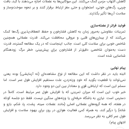
کاهش التهاب مزمن کمک می‌کنند. این میوکاین‌ها به عضلات اجازه می‌دهند با کبد، بافت
چربی، رگ‌های خونی، استخوان و حتی مغز ارتباط برقرار کنند و بر نحوه سوخت‌وساز و
سلامت آن‌ها تأثیر بگذارند.
فواید فراتر از عضله‌سازی
تمرینات مقاومتی به‌مرور زمان به کاهش فشارخون و حفظ انعطاف‌پذیری رگ‌ها کمک
می‌کنند که از بیماری‌های قلبی و عروقی محافظت می‌کند. قدرت عضلانی همچنین
شاخص خوبی برای سلامت کلی است. جالب اینجاست که در یک مطالعه گسترده، قدرت
دست به‌عنوان شاخصی دقیق‌تر از فشارخون برای پیش‌بینی خطر مرگ زودهنگام
شناسایی شده است.
پیام نهایی
البته باید در نظر داشت که این مطالعه از نوع مشاهده‌ای (نه آزمایشی) بوده یعنی
نمی‌تواند با قطعیت بگوید که خودِ وزنه‌زدن، علت مستقیم افزایش طول عمر است. اما
مسلم این است که ارتباطی قوی و معنادار بین این دو وجود دارد.
خبر خوب این است که میزان تمرینی که با افزایش طول عمر مرتبط است، کاملاً در
دسترس است. نیازی به باشگاه حرفه‌ای یا وزنه‌های سنگین نیست. فقط دو جلسه کوتاه
در هفته، که همه گروه‌های عضلانی اصلی (مانند عضلات سینه، پشت، پا، شکم، بازو و
شانه) را درگیر کند، به همراه کمی فعالیت هوازی در روز، برای بهبود سلامت و افزایش
طول عمر کافی به نظر می‌رسد.
انتهای پیام/