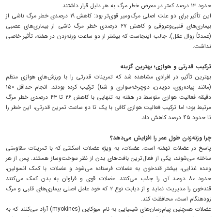
حدود ۱۳ درصد کمتر در معرض خطر مرگ به هر دلیل قرار داشتند.
این تأثیر برای دو علت اصلی مرگ‌ومیر قوی‌تر بود: کاهش ۱۹ درصدی خطر مرگ ناشی از
بیماری‌های قلبی‌وعروقی و کاهش ۲۷ درصدی خطر مرگ ناشی از بیماری‌های عصبی
(عمدتاً زوال عقل). جالب اینجاست که بیشتر از دو ساعت وزنه‌زدن در هفته، تأثیر خاصی
نداشت.
ترکیب قدرتی و هوازی؛ بهترین گزینه
بهترین تأثیر، در افرادی مشاهده شد که تمرینات قدرتی را با ورزش‌های هوازی منظم
(مانند پیاده‌روی، دویدن، دوچرخه‌سواری و شنا) ترکیب کرده بودند. انجام حداقل ۱۵۰
دقیقه فعالیت هوازی متوسط در هفته به تنهایی با کاهش ۲۶ تا ۴۳ درصدی خطر مرگ
مرتبط بود؛ اما ترکیب فعالیت هوازی کافی با یک تا دو ساعت تمرین قدرتی، این خطر را
تا حدود ۴۵ درصد کاهش داد.
چرا وزنه‌زدن طول عمر را افزایش می‌دهد؟
پاسخ در عضلات نهفته است. عضلات، به ویژه عضلات اسکلتی که با تمرینات مقاومتی
ساخته می‌شوند، یکی از فعال‌ترین بافت‌های بدن از نظر سوخت‌وساز هستند. پس از هر
وعده غذایی، بیشتر قندخون به عضلات فرستاده می‌شود و عضلات با کمک انسولین،
حدود ۸۰ درصد آن را جذب می‌کنند. عضلات قوی و فراوان به بدن کمک می‌کنند
قندخون را مدیریت نماید و از دیابت نوع ۲ که خود عامل اصلی بیماری‌های قلبی و مرگ
زودهنگام است، محافظت کند.
عضلات همچنین پیام‌رسان‌های شیمیایی به نام میوکاین (myokines) آزاد می‌کنند که به