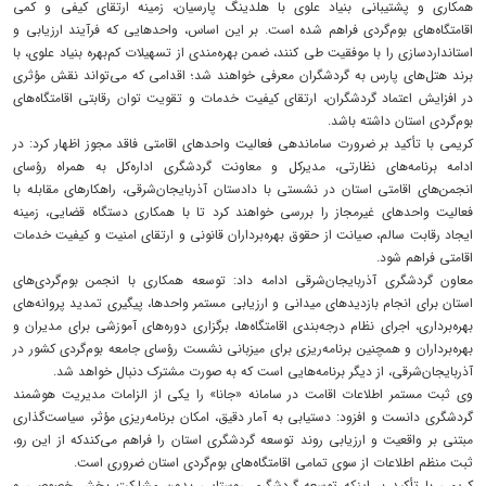
همکاری و پشتیبانی بنیاد علوی با هلدینگ پارسیان، زمینه ارتقای کیفی و کمی
اقامتگاه‌های بوم‌گردی فراهم شده است. بر این اساس، واحدهایی که فرآیند ارزیابی و
استانداردسازی را با موفقیت طی کنند، ضمن بهره‌مندی از تسهیلات کم‌بهره بنیاد علوی، با
برند هتل‌های پارس به گردشگران معرفی خواهند شد؛ اقدامی که می‌تواند نقش مؤثری
در افزایش اعتماد گردشگران، ارتقای کیفیت خدمات و تقویت توان رقابتی اقامتگاه‌های
بوم‌گردی استان داشته باشد.
کریمی با تأکید بر ضرورت ساماندهی فعالیت واحدهای اقامتی فاقد مجوز اظهار کرد: در
ادامه برنامه‌های نظارتی، مدیرکل و معاونت گردشگری اداره‌کل به همراه رؤسای
انجمن‌های اقامتی استان در نشستی با دادستان آذربایجان‌شرقی، راهکارهای مقابله با
فعالیت واحدهای غیرمجاز را بررسی خواهند کرد تا با همکاری دستگاه قضایی، زمینه
ایجاد رقابت سالم، صیانت از حقوق بهره‌برداران قانونی و ارتقای امنیت و کیفیت خدمات
اقامتی فراهم شود.
معاون گردشگری آذربایجان‌شرقی ادامه داد: توسعه همکاری با انجمن بوم‌گردی‌های
استان برای انجام بازدیدهای میدانی و ارزیابی مستمر واحدها، پیگیری تمدید پروانه‌های
بهره‌برداری، اجرای نظام درجه‌بندی اقامتگاه‌ها، برگزاری دوره‌های آموزشی برای مدیران و
بهره‌برداران و همچنین برنامه‌ریزی برای میزبانی نشست رؤسای جامعه بوم‌گردی کشور در
آذربایجان‌شرقی، از دیگر برنامه‌هایی است که به‌ صورت مشترک دنبال خواهد شد.
وی ثبت مستمر اطلاعات اقامت در سامانه «جانا» را یکی از الزامات مدیریت هوشمند
گردشگری دانست و افزود: دستیابی به آمار دقیق، امکان برنامه‌ریزی مؤثر، سیاست‌گذاری
مبتنی بر واقعیت و ارزیابی روند توسعه گردشگری استان را فراهم می‌کندکه از این رو،
ثبت منظم اطلاعات از سوی تمامی اقامتگاه‌های بوم‌گردی استان ضروری است.
کریمی با تأکید بر اینکه توسعه گردشگری روستایی بدون مشارکت بخش خصوصی و