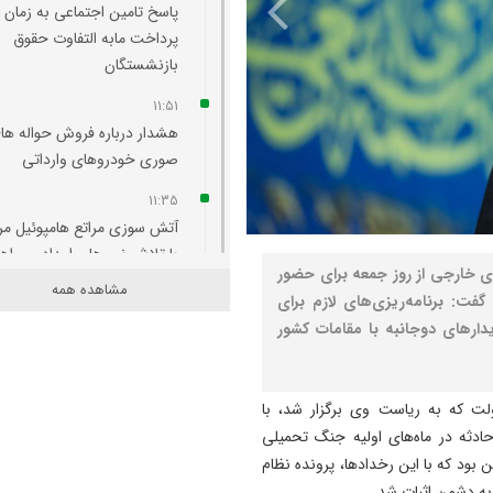
پاسخ تامین‌ اجتماعی به زمان
پرداخت مابه‌ التفاوت حقوق
بازنشستگان
11:51
هشدار درباره فروش حواله‌ ها
صوری خودروهای وارداتی
11:35
آتش‌ سوزی مراتع هامپوئیل مر
با تلاش نیروهای امدادی و اه
ای خارجی از روز جمعه برای حضور
مهار شد
مشاهده همه
گفت: برنامه‌ریزی‌های لازم برای
11:15
یدارهای دوجانبه با مقامات کشور
ترامپ فاسد، آمریکا را وارد یک
جنگ فاجعه بار کرده است
ت که به ریاست وی برگزار شد، با
11:05
ادثه در ماه‌های اولیه جنگ تحمیلی
آذربایجان تنها یک خطه نیست
 تلقی دشمن این بود که با این رخدادها، پرونده نظام
کتابی گشوده به وسعت تاریخ
به دشمن اثبات شد.