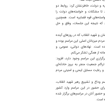
ایران‌ زمین است
ه و دولت، خاطرنشان کرد: روابط دو
10:58
د تا مشکلات و خواسته‌های دولت را
سفر اردوغان و شریف به عربس
واسته‌های قوه قضاییه است. همچنین
پیمان دفاعی سه جانبه در دست
د که نتیجه این جلسات، وفاق و حل
کار
ن و شهید انقلاب که در روزهای آینده
10:11
ردم میزبانان اصلی این مراسم بوده و
چای داغ بنوشید سرطان می‌ گ
ه است. نهادهای دولتی، عمومی و
09:47
مانه از همگی تشکر می‌کنم.
فشار هم‌ زمان گرانی مواد اولی
گزاری این مراسم وجود دارد، افزود:
افت تقاضا بر بازار پلاستیک
تراکم جمعیت منجر به بروز حادثه‌ای
 و رعایت مسایل ایمنی و امنیتی مردم
م وداع و تشییع رهبر شهید انقلاب،
ای حضور در این مراسم وارد کشور
 و حضور آنان در مراسم‌های برگزار شده
ه است.