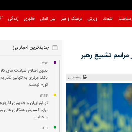
سیاست
اقتصاد
ورزش
فرهنگ و هنر
بین الملل
فناوری
زندگی
آگ
جدیدترین اخبار روز
 مراسم تشییع رهبر
13:12
بدون اصلاح سیاست‌ های کلان
بانک مرکزی به تنهایی قادر به 
نسخه چاپی
تورم نیست
12:44
توافق ایران و جمهوری آذربایج
برای گسترش همکاری‌ های و
و جوانان
12:11