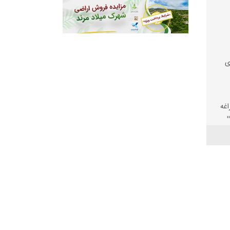
ی
اغه
الی
؛