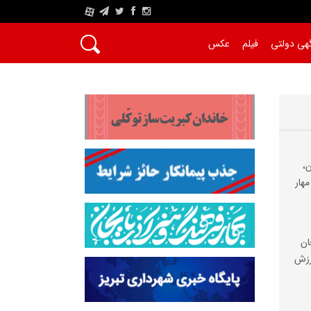
A
هی دولتی
فیلم
عکس
،
مهار
ان
رزش