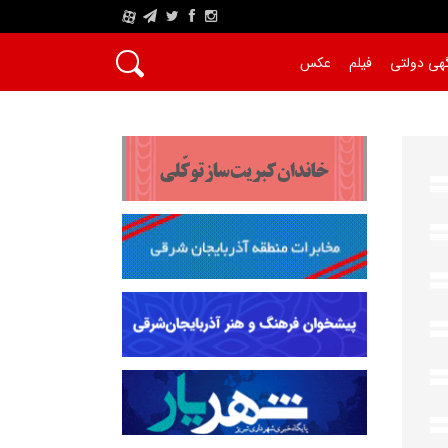
A
هی دولتی
فیلم
عکس