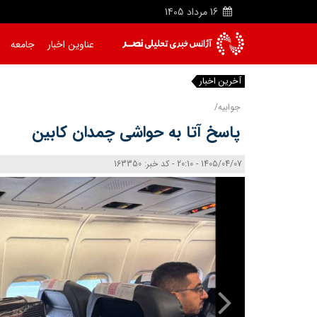
16
مرداد
1405
عناوین اخبار
جامعه
آخرین اخبار
|
جوابیه/
پاسخ آتا به حواشی چمدان کابین
1405/04/07 - 20:10 - کد خبر: 163350