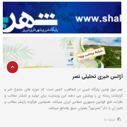
آژانس خبری تحلیلی نصر
نصر نیوز اولین پایگاه خبری در شمالغرب کشور است که حوزه های متنوع خبر و
گزارشات رسانه ی را پوشش می دهد، این وبسایت برای تولید و انتشار مطالب و
نظرات، تابع قوانین جمهوری اسلامی ایران میباشد. همچنین هرگونه بازنشر مطالب و
اخبار آن با ذکر "نصرنیوز" بعنوان منبع بلامانع میباشد.
درباره ما