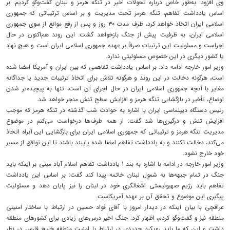
وی افزود: به‌طور خاص درباره تحولات اخیر در تنگه هرمز و لبنان گفت‌وگو کردیم. بر
اساس یادداشت تفاهم، تنگه هرمز تحت مدیریت و بر اساس ترتیباتی که جمهوری
اسلامی ایران اتخاذ خواهد کرد، ظرف مدت ۳۰ روز و پس از رفع موانع از سوی جمهوری
اسلامی ایران، به ظرفیت پیش از جنگ بازخواهد گشت. این روند هم‌اکنون در حال
اجراست و مسئولیت این ترتیبات صرفاً بر عهده جمهوری اسلامی ایران است و هیچ نهاد
یا کشور دیگری در این خصوص مسئولیتی ندارد.
وزیر امور خارجه ادامه داد: بر اساس یادداشت تفاهمی که بین ایران و آمریکا امضا شده
است، هرگونه دخالت در این روند و هرگونه تلاش برای اتخاذ ترتیبات جدید یا جداگانه
مغایر با آنچه جمهوری اسلامی ایران در حال اجرای آن است، تنها به پیچیده‌تر شدن
اوضاع، تأخیر در بازگشایی تنگه هرمز و افزایش سطح تنش منجر خواهد شد.
رئیس دستگاه دیپلماسی ایران با اشاره به حوادث شب گذشته در تنگه هرمز که موجب
افزایش تنش و درگیری‌ها شد گفت: از همه طرف‌ها درخواست می‌کنم در موضوع
مدیریت تنگه هرمز و ترتیباتی که جمهوری اسلامی ایران برای بازگشایی این آبراه اتخاذ
می‌کند، دخالت نکنند و به یادداشت تفاهم امضا شده پایبند باشند تا این توافق از مسیر
خود خارج نشود.
وزیر امور خارجه در ادامه با اشاره به بند 1 یادداشت تفاهم اسلام آباد مبنی بر اینکه باید
جنگ در تمام جبهه‌ها به شمول لبنان خاتمه پیدا کند گفت: بر اساس این یادداشت
تفاهم باید رژیم صهیونیستی اشغالگری خود در لبنان را نیز پایان دهد و مسئولیت
پیگیری این موضوع و تحقق آن بر عهده آمریکاست.
عراقچی با بیان اینکه در دیدار امروز با آقای فواد حسین در ارتباط با ساختار امنیتی
منطقه نیز و گفت‌وگو کردم، اظهار کرد: جنگ اخیر درس‌های زیادی برای کشورهای منطقه
داشت و این که ما باید رویکرد جدیدی در ارتباط با امنیت منطقه خلیج فارس در نظر