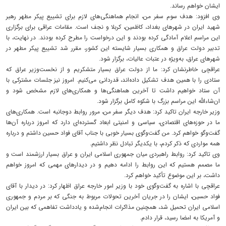
ایشان خواهم رساند.
وی افزود: هدف سوم سفر من، انجام هماهنگی‌های لازم برای تشییع پیکر مطهر رهبر
شهید ایران در شهرهای بغداد، کاظمین، کربلا و نجف است. مقامات عراقی برای برگزاری
این مراسم اعلام آمادگی کرده بودند و این درخواست را مطرح کرده بودند. در نهایت، با
تدبیر دولت عراق و همکاری بسیار شایسته این کشور، مقرر شد تشییع پیکر مطهر در
شهرهای عراق، به‌ویژه در عتبات عالیات، برگزار شود.
عراقچی خاطرنشان کرد: ما از دولت عراق بسیار متشکریم و از نخست‌وزیر عراق که
ستادی را با همین هدف تشکیل داده‌اند، قدردانی می‌کنیم. امروز نیز جلسات مشترکی با
آن ستاد خواهیم داشت تا آخرین هماهنگی‌ها و همکاری‌های لازم مشخص شود و
ان‌شاءالله این مراسم بزرگ با شکوه کامل برگزار شود.
وزیر خارجه ایران تاکید کرد: هدف دیگر سفر من، مرور روابط دوجانبه است. همکاری‌های
ما در حوزه‌های اقتصادی، سیاسی و امنیتی ابعاد گسترده‌ای دارد که امروز درباره آن‌ها
گفت‌وگو خواهم کرد. من گفت‌وگوی بسیار خوبی با جناب آقای فواد حسین داشتم و درباره
همه مواردی که ذکر کردم، با یکدیگر تبادل نظر داشتیم.
وی تاکید کرد: روابط راهبردی میان جمهوری اسلامی ایران و عراق بسیار ارزشمند است و
ما مصمم هستیم که این روابط را ادامه دهیم و در دیدارهای مهمی که امروز خواهم
داشت، بر این موضوع تأکید خواهم کرد.
عراقچی با اشاره به گفت‌وگوی خود با وزیر امور خارجه عراق اظهار کرد: در دیدار با آقای
فواد حسین، ایشان را در جریان آخرین تحولات مربوط به جنگی که بر مردم و جمهوری
اسلامی ایران تحمیل شد، همچنین مذاکرات انجام‌شده و یادداشت تفاهمی که بین ایران
و آمریکا به امضا رسید، قرار دادم.