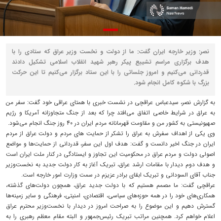
نصر: وزیر خارجه ایران گفت: ما از دولت و نخست وزیر عراق که ستادی را با
هدف برگزاری مراسم تشییع پیکر رهبر شهید انقلاب اسلامی تشکیل دادند
قدردانی می‌کنیم و امروز جلساتی را با این ستاد برگزار می‌کنیم تا این حرکت
بزرگ با شکوه کامل انجام شود.
به گزارش نصر، سیدعباس عراقچی در نشست خبری با همتای عراقی خود گفت: سفر من
به عراق در شرایط خاصی اتفاق می‌افتد چرا که بعد از جنگ متجاوزانه آمریکا و رژیم
صهیونیستی به کشور من و مقاومت قهرمانانه مردم ایران در 40 روز جنگ انجام می‌شود.
وی یکی از اهداف سفرش به عراق را تشکر از حمایت‌ های مردم و دولت عراق از مردم
ایران در جنگ اخیر دانست و گفت: هدف اول این سفر، قدردانی از حمایت‌ها و مواضع
اصولی دولت و مردم عراق در محکومیت این تجاوز و ایستادگی در کنار ملت ایران است
و هدف دوم دیدار با مقامات ارشد عراق، تبریک آغاز به کار دولت جدید به نخست‌وزیر
جناب آقای السودانی و تبریک ابقای برادر عزیزم در سمت وزارت امور خارجه است.
عراقچی گفت: ما مصمم هستیم که با دولت جدید عراق، همچون دولت‌های گذشته،
همکاری‌های خود را در همه حوزه‌های سیاسی، اقتصادی، امنیتی، فرهنگی و سایر زمینه‌ها
گسترش دهیم و این موضوع را به صراحت امروز در دیدار با نخست‌وزیر محترم عراق
اعلام خواهم کرد. همچنین مراتب تبریک رئیس‌جمهور و البته مقام معظم رهبری را به