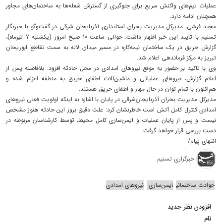
عملیات تیم‌های واکنش سریع برای جلوگیری از گسترش شعله‌ها به ساختمان‌های مجاور
همچنان ادامه دارد.
مجید فرشی، مدیرکل مدیریت بحران استانداری آذربایجان شرقی در گفت‌وگو با خبرنگار
تسنیم با تایید این خبر اظهار داشت: حوالی ساعت 10 صبح امروز (یکشنبه 7 تیرماه)،
گزارش حریق در یک ساختمان نیمه‌کاره در مسیر میدان لاله به سمت تقاطع ابوریحان
تبریز به مرکز فرماندهی اعلام شد.
وی با تاکید بر حضور به موقع نیروهای امدادی در محل حادثه افزود: بلافاصله پس از
اعلام گزارش، نیروهای عملیاتی و ماشین‌آلات اطفای حریق به منطقه اعزام شده و
هم‌اکنون با تمام توان در حال مهار و اطفای حریق هستند.
مدیرکل مدیریت بحران آذربایجان‌شرقی در پایان با اشاره به اینکه اولویت فعلی نیروهای
امدادی کنترل کامل آتش است خاطرنشان کرد: علت دقیق بروز این حادثه هنوز مشخص
نیست و پس از پایان عملیات و ایمن‌سازی کامل محیط، توسط کارشناسان مربوطه در
دست بررسی قرار خواهد گرفت.
انتهای پیام/
خبرگزاری تسنیم
حوادث ساختمانی
ایمن‌سازی
نیروهای امدادی
افزودن نظر جدید
نام