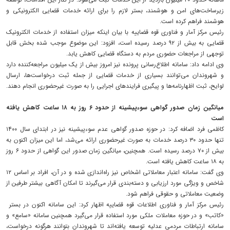
زیرساخت‌های امن و هوشمند، بستر لازم را برای ارائه خدمات قضایی الکترونیکی و
هوشمند فراهم کرده است.
رئیس مرکز آمار و فناوری قوه قضاییه با بیان اینکه میزان استفاده از خدمات الکترونیک
قضایی به بیش از ۹۲ درصد رسیده است، افزود: این موضوع موجب شده بخش قابل
توجهی از مراجعات حضوری مردم به دستگاه قضایی کاهش یابد.
وی ادامه داد: سامانه اطلاع‌رسانی پرونده نیز امروز بیش از یک میلیون مراجعه‌کننده دارد
و شهروندان می‌توانند بسیاری از خدمات قضایی از جمله ثبت درخواست‌ها، ارسال
لوایح، ثبت اظهارنامه‌ها و پیگیری فرایندهای اجرایی را به صورت غیرحضوری انجام دهند.
میانگین زمان صدور گواهی سوءپیشینه از حدود ۶ روز به ۱۸ ساعت کاهش یافته
است
کاظمی فرد اضافه کرد: در حوزه صدور گواهی عدم سوءپیشینه نیز در ابتدای سال ۱۴۰۰
تنها حدود ۳۰ درصد خدمات به صورت غیرحضوری ارائه می‌شد، اما این میزان اکنون به
بیش از ۷۰ درصد رسیده است. همچنین، میانگین زمان صدور این گواهی از حدود ۶ روز
به ۱۸ ساعت کاهش یافته است.
وی گفت: سامانه اعتبار معاملاتی اشخاص نیز راه‌اندازی شده و در آن، افراد بر اساس ۱۲
شاخص و ویژگی مورد ارزیابی و دسته‌بندی قرار می‌گیرند تا امکان آگاهی بیشتر طرفین از
وضعیت معاملاتی و حقوقی فراهم شود.
رئیس مرکز آمار و فناوری اطلاعات قوه قضاییه اظهار کرد: این سامانه اکنون در بستر
«کاتب» و در حوزه معاملات ملکی مورد استفاده قرار می‌گیرد همچنین سامانه «سامع» و
سامانه ارتباطات مردمی عدلیه توسعه یافته‌اند تا شهروندان بتوانند هرگونه درخواست،