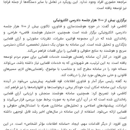
مراجعه حضوری افراد وجود ندارد. این رویکرد در تعامل با سایر دستگاه‌ها از جمله فراجا
نیز توسعه یافته است.
برگزاری بیش از ۷۰۰ هزار جلسه دادرسی الکترونیکی
کاظمی فرد گفت: در حوزه هوشمندسازی و فناوری، تاکنون بیش از ۷۰۰ هزار جلسه
دادرسی الکترونیکی برگزار شده است همچنین، «دستیار هوشمند قاضی» طراحی و
راه‌اندازی شده که در آن مجموعه قوانین، مقررات، نظریات مشورتی و آرای قضایی
بارگذاری و تحلیل شده است. این سامانه به عنوان یک دستیار تخصصی، امکان دسترسی
سریع و هوشمند به منابع حقوقی و قضایی را برای قضات فراهم می‌کند.
وی افزود: در کنار آن، سامانه راهنمای هوشمند خدمات قضایی برای عموم مردم توسعه
یافته است. به این ترتیب، هر شهروندی که به خدمات قضایی نیاز داشته باشد، می‌تواند
مساله خود را در سامانه مطرح کند و متناسب با موضوع، راهنمایی‌های لازم، مسیرهای
قانونی و حتی متن‌های مورد نیاز را دریافت کند.
به گفته رئیس مرکز آمار و فناوری اطلاعات قوه قضاییه، پیش‌بینی می‌شود در آینده
نزدیک، این سامانه امکان ثبت خودکار برخی درخواست‌ها و اظهارنامه‌ها را نیز فراهم کند.
کاظمی فرد تصریح کرد: همچنین، سامانه هوشمند سنجش و ارزیابی آرای قضایی
راه‌اندازی شده است که در آن، آرای صادره به صورت برخط مورد بررسی قرار می‌گیرند و
ایرادات، پیشنهادهای اصلاحی و تحلیل‌های ساختاری همراه با استدلال‌های حقوقی و
قضایی ارائه می‌شود. استفاده از این سامانه در سال‌های اخیر رشد قابل توجهی داشته
است.
وی افزود: از دیگر اقدامات مهم، ایجاد «سامانه اطلاعات مؤثر اشخاص» است. در این
سامانه، اطلاعات مربوط به اشخاصی که به دلایل مختلف نیازمند توجه ویژه در فرآیندهای