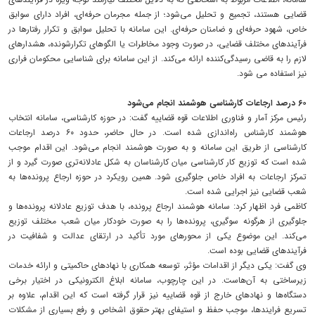
قضایی هستند، تجمیع و تحلیل می‌شود؛ از جمله مجرمان حرفه‌ای، افراد دارای سوابق
خاص، شهود حرفه‌ای و ضامنان حرفه‌ای. این سامانه با تحلیل سوابق و تکرار رفتارها در
فرآیندهای مختلف قضایی، در صورت وجود مخاطرات یا الگوهای تکرارشونده، هشدارهای
لازم را به قاضی رسیدگی‌کننده ارائه می‌کند. از این سامانه برای شناسایی محکومان فراری
نیز استفاده می شود.
۶۰ درصد ارجاعات کارشناسی هوشمند انجام می‌شود
رئیس مرکز آمار و فناوری اطلاعات قوه قضاییه گفت: در حوزه کارشناسی، سامانه انتخاب
هوشمند کارشناس راه‌اندازی شده است. در حال حاضر، حدود ۶۰ درصد ارجاعات
کارشناسی از طریق این سامانه و به صورت هوشمند انجام می‌شود. این اقدام موجب
شده است که توزیع کار کارشناسی میان کارشناسان به شکل عادلانه‌تری صورت گیرد و از
تمرکز ارجاعات به افراد خاص جلوگیری شود. همین رویکرد در حوزه ارجاع پرونده‌ها به
شعب قضایی نیز اجرایی شده است.
کاظمی فرد اظهار کرد: سامانه هوشمند ارجاع پرونده، با هدف توزیع عادلانه پرونده‌ها و
جلوگیری از هرگونه سوگیری، پرونده‌ها را به صورت خودکار میان شعب مختلف توزیع
می‌کند. این موضوع یکی از محورهای مورد تأکید در ارتقای عدالت و شفافیت در
فرآیندهای قضایی بوده است.
وی گفت: یکی دیگر از اقدامات مؤثر، توسعه همکاری با نهادهای حاکمیتی و ارائه خدمات
زیرساختی به آن‌هاست. در این چارچوب، سامانه ابلاغ الکترونیکی در اختیار برخی
دستگاه‌ها و نهادهای خارج از قوه قضاییه نیز قرار گرفته است که این اقدام، علاوه بر
تسریع فرایندها، موجب حفظ و استیفای بهتر حقوق اشخاص و رفع بسیاری از مشکلات