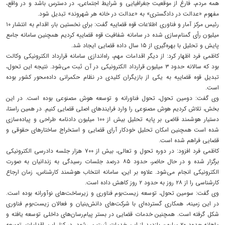
همه مردم، فارغ از موقعیت جغرافیایی و شرایط اجتماعی، در دسترس باشد و در واقع،
مفهوم «عدالت در دادگستری» به «عدالت در خانه هر شهروند» تبدیل شود.
رئیس مرکز آمار و فناوری اطلاعات قوه قضاییه گفت: برای نخستین بار، اقدام به انتشار ۱۰
میلیون رأی گمنام‌سازی‌ شده در سامانه شفافیت قوه قضاییه کردیم همچنین سامانه جامع
پایش و تحلیل با بهره‌گیری از ۱۵ سال داده قضایی ایجاد شد.
کاظمی فرد اظهار کرد: از دیگر اقدامات مهم، راه‌اندازی سامانه قرارداد الکترونیکی وکالت
بود که سالانه حدود ۳ میلیون قرارداد الکترونیکی در آن ثبت می‌شود. نتیجه این تحول،
تبدیل قوه قضاییه به یکی از بازیگران کلیدی در نظام حکمرانی داده‌محور کشور بوده
است.
وی گفت: دومین تحول، تحول فناورانه و توسعه هوش مصنوعی بوده است. در این
بخش، تلاش کردیم هوش مصنوعی را وارد فرایندهای اصلی قضایی کنیم. در همین راستا،
دستیار هوشمند قاضی بر پایه تحلیل بیش از ۱۰۰ میلیون دادنامه طراحی و پیاده‌سازی
شده است همچنین امکان تحلیل خودکار آرای قضایی و استخراج ساختارهای حقوقی و
قضایی فراهم شده است.
کاظمی فرد افزود: در دوره تحول و تعالی، بیش از ۷۰۰ هزار جلسه دادرسی الکترونیکی
برگزار شده و در حال حاضر، حدود ۸۵ درصد جلسات رسیدگی به زندانیان به صورت
الکترونیکی انجام می‌شود. علاوه بر این، سامانه انتخاب هوشمند کارشناس، زمان ارجاع
کارشناسی را از ۲۸ روز به حدود ۲ روز کاهش داده است.
وی گفت: سومین تحول، توسعه زیست‌بوم فناوری و زیرساخت‌های نوآورانه بوده است.
در این زمینه، همکاری گسترده‌ای با شرکت‌های دانش‌بنیان و فعالان زیست‌بوم فناوری
شکل گرفته است. همچنین خدمات قضایی در بستر پیام‌رسان‌های داخلی توسعه یافته و
ماهانه حدود ۲۰ میلیون بازدید از این خدمات ثبت می‌شود. در کنار این اقدامات، توسعه