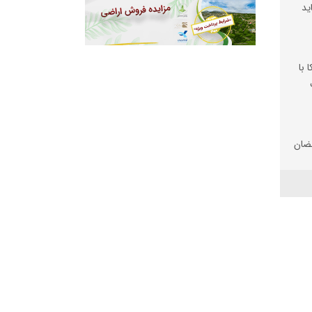
ید
 با
ضان
تان
 شد