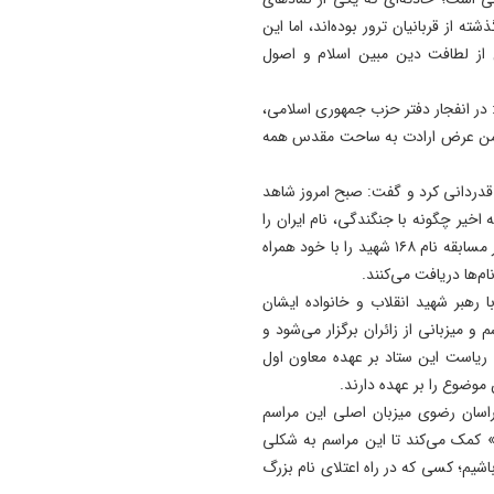
ته به شمار می‌رود. ایرانیان در طول ۴۷ سال گذشته از قربانیان ترور بوده‌اند، اما این
19:41
از لطافت دین مبین اسلام و اصول
آتش‌ سوزی دستگاه خنک‌ کننده
پل عالی‌ نسب تبریز
 در انفجار دفتر حزب جمهوری اسلامی،
19:27
رسیدند. ضمن عرض ارادت به ساحت مقدس همه
دروغ بستن به رهبری قطعاً ج
بسیار بزرگی است
 قدردانی کرد و گفت: صبح امروز شاهد
اخیر چگونه با جنگندگی، نام ایران را
سربلند نگه داشتند. همان‌گونه که می‌دانیم، این عزیزان در هر مسابقه نام ۱۶۸ شهید را با خود همراه
م‌ها دریافت می‌کنند.
ا رهبر شهید انقلاب و خانواده ایشان
 میزبانی از زائران برگزار می‌شود و
ریاست این ستاد بر عهده معاون اول
موضوع را بر عهده دارند.
راسان رضوی میزبان اصلی این مراسم
 کمک می‌کند تا این مراسم به شکلی
اشیم؛ کسی که در راه اعتلای نام بزرگ