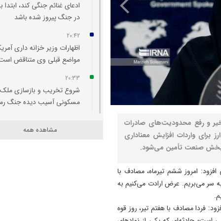
ادعای غنائم جنگی کند، ابتدا با
در جنگ پیروز شده باشد
20:42
اظهارات وزیر خزانه‌ داری آمریکا
مواضع قبلی وی متناقض است
20:33
شروع تخریب و بازسازی ملک
مسکونی آسیب‌ دیده جنگ رم
20:29
یر و رفع محدودیت‌های صادرات
مشاهده همه
اتفاقی بی سابقه در تخصیص
ز برای واردات افزایش معناداری
اعتبار به حوزه منابع آبی شهرس
ی بخش صنعت تأمین می‌شود.
سراب
افزود: امروز ششم تیرماه، مصادف با
20:25
 سر می‌بریم. عرض ارادت می‌کنیم به
تبریز میزبان «یونکرس»
م.
20:09
 ایرانیان، افزود: فردا مصادف با هفتم تیر، روز قوه
آتش سوزی در رضوانشهر مهار
ی است؛ حادثه‌ای که یکی از نمادهای