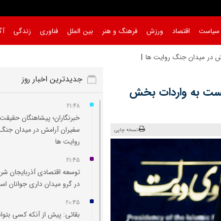
سیاست
اقتصاد
ورزش
فرهنگ و هنر
بین الملل
فناوری
زندگی
آگ
مش در میدان جن
|
جدیدترین اخبار روز
نخست به واردات بخش
21:48
خبرنگاران؛ پیشاهنگان حقیقت 
سفیران آرامش در میدان جنگ
نسخه چاپی
روایت‌ ها
21:45
توسعه اقتصادی آذربایجان شر
در گرو میدان‌ داری جوانان ا
20:45
بقائی: پیش از آنکه کسی بتوان