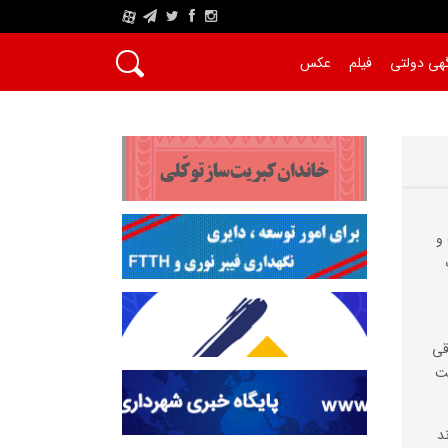
A
هی دولتی
فیلم
عکس
و
قی
ست
د