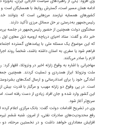
وی افزود: یکی از راهبردهای سیاست خارجی ایران، به‌ویژه
ادامه همان مسیر است، گسترش روابط با همسایگان است و ب
کشورهای همسایه نیازمند مرزهایی است که بتوانند خدما
رئیس‌جمهور به‌درستی بر حل مسائل مرزی تأکید دارند.
سخنگوی دولت همچنین از حضور رئیس‌جمهور در جلسه بررسی
خبر داد و گفت: ستاد احیای دریاچه ارومیه ذیل معاون اول رئ
که این موضوع یک مسئله ملی با پیامدهای گسترده اجتما
فراهم شود یا سفری به استان داشته باشند، شخصاً روند اجرای
لازم را صادر می‌کنند.
مهاجرانی با اشاره به وقوع زلزله اخیر در ونزوئلا، اظهار کرد:
ملت ونزوئلا ابراز همدردی و تسلیت کردند. همچنین جمعی
آمادگی خود را برای امدادرسانی و ارسال کمک‌های بشردوستانه
است. در پی وقوع دو زلزله مهیب و مرگبار با قدرت بیش ا
این کشور وارد شده و جان افراد زیادی از دست رفته است. ام
سریع‌تر آغاز شود.
وی در تشریح اقدامات دولت گفت: بانک مرکزی اعلام کرده اس
رفع محدودیت‌های صادرات نفتی، از امروز، شنبه ششم تیرما
افزایش معناداری خواهد داشت و در نخستین مرحله، دو م