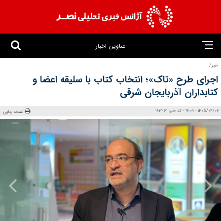
عناوین اخبار
خبر/
اجرای طرح «تاک»؛ انتخاب کتاب با سلیقه اعضا و
کتابداران آذربایجان‌ شرقی
1405/04/06 - 14:09 - کد خبر: 163261
نسخه چاپی