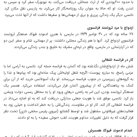
با حدود 200‌پوندی که از ارث عمه‌اش دریافت می‌کند، به نیویورک سفر کرد و سپس به
لندن رفت. او که حالا به عنوان یک روزنامه‌نگار کار می‌کرد، به پاریس نقل مکان کرد.
نانسی دیگر یک زندگی پر‌زرق و برق از مهمانی‌ها و سفرها داشت که از آنها ‌لذت می‌برد‌.
ازدواج با مرد ثروتمند فرانسوی
27 ساله بود که در 30 نوامبر 1939‌‌ در مارسی با هنری ادموند فیوکا، صنعتگر ثروتمند
فرانسوی‌‌ ازدواج کرد. آنها با هم زندگی مجللی داشتند؛ پر از مهمانی، شام و سفر.‌ این دو
که در آپارتمانی در مارسی، واقع در تپه‌ای مشرف به خلیج و بندر، زندگی می‌کردند.‌
کار در فرانسه اشغالی
شش ماه‌‌ از ازدواج‌شان نگذشته بود که آلمان به فرانسه حمله کرد.‌ نانسی به آرامی‌ اما با
عزمی راسخ، به مبارزه پیوست؛ اگرچه شغل اولیه‌اش پیک ساده‌ای بود که پیام‌ها و غذا را
به گروه‌های زیرزمینی در جنوب فرانسه می‌رساند. او یک آمبولانس خرید که از آن برای
کمک به پناهندگانی که از پیشروی آلمان فرار می‌کردند، استفاده می‌کرد. همسر یک
صنعتگر ثروتمند بودن، این امر به راحتی درهای ورود او را به محافل رسمی دولت ویشی
باز کرد.‌ نانسی موفق شد با هویت جعلی مدارکی دریافت کند که به او اجازه می‌داد در
فرانسه اشغالی کار کند. کار او در مقاومت، زندگی‌اش را به خطر انداخت و خیلی زود به
فعالیت‌های غیرقانونی مشغول شد و توسط گشتاپو (نیروی پلیس مخفی نازی) تحت نظر
قرار گرفت‌ که به دلیل تغییرات مداوم هویت، لقب «موش سفید» را به او دادند. ‌
اعدام ادموند فیوکا، همسرش
در سال ۱۹۴۳، او در صدر فهرست تحت تعقیب‌ترین افراد گشتاپو قرار گرفت که برای هر