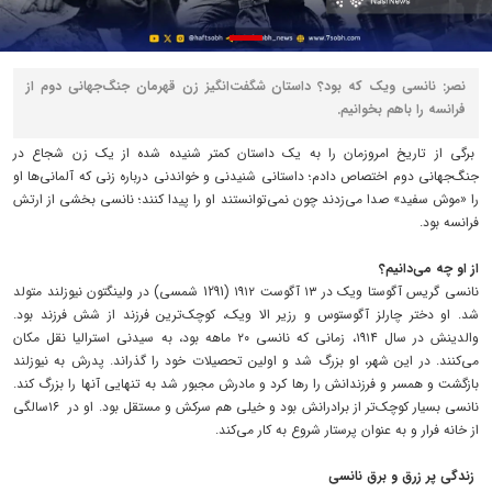
نصر: نانسی ویک که بود؟ ‌داستان شگفت‌انگیز زن قهرمان جنگ‌جهانی دوم از
‌فرانسه را باهم بخوانیم.
برگی از تاریخ امروزمان را به یک داستان کمتر شنیده شده از یک زن شجاع در
جنگ‌جهانی دوم اختصاص دادم؛ داستانی شنیدنی و خواندنی درباره زنی که آلمانی‌ها او
را «موش سفید» صدا می‌زدند چون نمی‌توانستند او را پیدا کنند؛ نانسی ‌‌بخشی از ارتش
فرانسه بود.
از او چه می‌دانیم؟
نانسی گریس آگوستا ویک در ۱۳ آگوست ۱۹۱۲‌ (1291 شمسی) در ولینگتون ‌نیوز‌لند‌ متولد
شد. او دختر چارلز آگوستوس و رزیر الا ویک، کوچک‌ترین فرزند از شش فرزند بود.
والدینش در سال ۱۹۱۴، زمانی که نانسی ۲۰ ماهه بود، به سیدنی استرالیا نقل مکان
می‌کنند. در این شهر، او بزرگ شد و اولین تحصیلات خود را گذراند. پدرش به نیوز‌لند
بازگشت و همسر و فرزندانش را رها کرد و مادرش مجبور شد به تنهایی آنها را بزرگ کند.
نانسی بسیار کوچک‌تر از برادرانش بود و خیلی هم سرکش و مستقل بود. او در ‌ ۱۶‌سالگی
از خانه ‌فرار ‌‌و به عنوان پرستار شروع به کار می‌کند.
‌زندگی پر زرق و برق نانسی