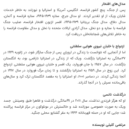
مدال‌های افتخار
‌پس از جنگ، پنج کشور فرانسه، انگلیس، آمریکا و استرالیا و نیوز‌لند به خاطر خدمات
شایان ویک از او تقدیر کردند. او مدال جرج، ستاره ۱۹۳۹-۱۹۴۵، ستاره فرانسه و آلمان،
مدال دفاع، مدال جنگ بریتانیا ۱۹۳۹-۱۹۴۵، افسر لژیون افتخار فرانسه، صلیب جنگ
فرانسه با ستاره و دو نخل، مدال آزادی ایالات متحده با نخل و مدال مقاومت فرانسه را
به خاطر تلاش‌های شجاعانه‌اش دریافت کرد.
ازدواج با خلبان نیروی هوایی سلطنتی
اما از آنجایی که نتوانست با زندگی در اروپای پس از جنگ سازگار شود، در ژانویه ۱۹۴۹ در‌‌
۳۷‌سالگی به استرالیا بازگشت. ‌ویک که از زندگی در استرالیا ناراضی بود، به انگلستان
بازگشت. در سال ۱۹۵۷ با جان فوروارد، یک افسر و خلبان نیروی هوایی سلطنتی‌ ازدواج
کرد. این زوج در سال ۱۹۵۹ به استرالیا بازگشتند‌‌ و تا زمان مرگ فوروارد در سال ۱۹۹۷ در
آنجا زندگی کردند. در دسامبر ۲۰۰۱، او استرالیا را به مقصد انگلستان ترک کرد و سال‌های
باقی‌مانده عمرش را در آنجا گذراند.
درگذشت نانسی
او که هرگز فرزندی نداشت، سال 2011 در 99سالگی درگذشت و ظاهرا طبق وصیتش ‌ جسد
ویک به صورت خصوصی سوزانده شد و خاکسترش ‌در مونلوکون در مرکز فرانسه پراکنده
شد؛ جایی که او در حمله قهرمانانه ۱۹۴۴ به مقر گشتاپو محلی جنگید.
مرتضی کلیلی نویسنده