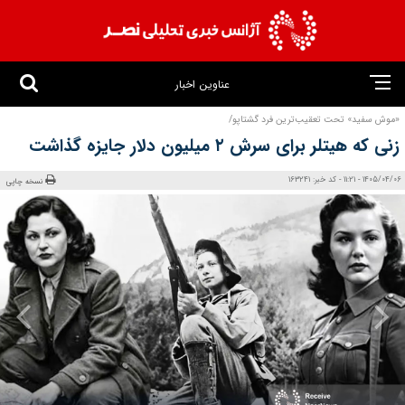
عناوین اخبار
«موش سفید» تحت تعقیب‌ترین ‌فر‌د گشتاپو/
زنی که هیتلر برای سرش ۲ میلیون دلار جایزه گذاشت
1405/04/06 - 11:21 - کد خبر: 163241
نسخه چاپی