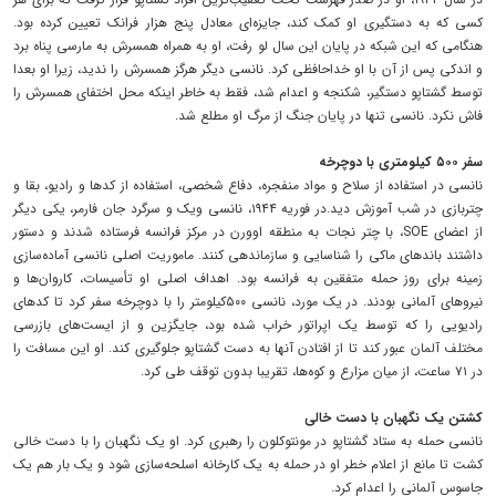
کسی که به دستگیری او کمک کند، جایزه‌ای معادل پنج هزار فرانک تعیین کرده بود.
هنگامی که این شبکه در پایان این سال لو رفت، او به همراه همسرش به مارسی پناه برد
و اندکی پس از آن با او خداحافظی کرد. نانسی دیگر هرگز همسرش را ندید، زیرا او بعدا
توسط گشتاپو دستگیر، شکنجه و اعدام شد، فقط به خاطر اینکه محل اختفای همسرش را
فاش نکرد. نانسی تنها در پایان جنگ از مرگ او مطلع شد.‌‌
سفر ۵۰۰ کیلومتری‌‌ با دوچرخه
نانسی در استفاده از سلاح و مواد منفجره، دفاع شخصی، استفاده از کدها و رادیو، بقا و
چتربازی در شب آموزش دید.‌در فوریه ۱۹۴۴، نانسی ویک و سرگرد جان فارمر، یکی دیگر
از اعضای SOE، با چتر نجات به منطقه اوورن در مرکز فرانسه فرستاده شدند و دستور
داشتند باندهای ماکی را شناسایی و سازماندهی کنند‌.‌ ماموریت اصلی نانسی آماده‌سازی
زمینه برای روز حمله متفقین به فرانسه بود.‌ اهداف اصلی او تأسیسات، کاروان‌ها و
نیروهای آلمانی بودند. ‌در یک مورد، نانسی ۵۰۰کیلومتر را با دوچرخه سفر کرد تا کدهای
رادیویی را که توسط یک اپراتور خراب شده بود، جایگزین و از ایست‌های بازرسی
مختلف آلمان عبور کند تا از افتادن آنها به دست گشتاپو جلوگیری کند.‌ او این مسافت را
در ۷۱ ساعت، از میان مزارع و کوه‌ها، تقریبا بدون توقف طی کرد.
کشتن یک نگهبان با دست خالی
نانسی حمله به ستاد گشتاپو در مونتوکلون را رهبری کرد. او یک نگهبان را با دست خالی
کشت تا مانع از اعلام خطر او در حمله به یک کارخانه اسلحه‌سازی شود و یک بار هم یک
جاسوس آلمانی را اعدام کرد.‌