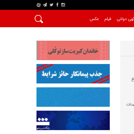
A
هی دولتی
فیلم
عکس
غ
دات‌