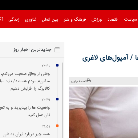
سیاست
اقتصاد
ورزش
فرهنگ و هنر
بین الملل
فناوری
زندگی
آگ
 هست
|
جدیدترین اخبار روز
 / آمپول‌های لاغری
22:40
وقتی از وفاق صحبت می‌کنم،
منظورم مردم هستند/ باید مبل
نسخه چاپی
کالابرگ را افزایش دهیم
22:29
واقعیت‌ ها را بپذیرید و به تعه
تان عمل کنید
21:51
همه چیز درباره ایران به طور