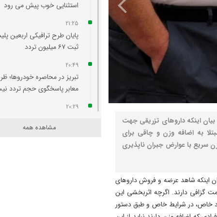
استثنایی خوب پیش می‌ رود
21:25
پایان طرح ترافیکی اربعین پلی
ثبت ۶۷ میلیون تردد
20:49
تبریز در محاصره خودروها؛ ظر
معابر پاسخگوی حجم تردد ن
20:29
آتش‌ سوزی واحد مسکونی در
 بیان اینکه داروهای تزریقی جهت
مشاهده همه
محله لک‌ لکلر تبریز مهار شد
تلا به اضافه وزن و چاقی برای
 سریع با عوارض جبران‌ ناپذیری
20:24
افزایش پلکانی تعرفه بهای برق
کشاورزی لغو شد
بیان اینکه شاهد عرضه و فروش داروهای
20:07
مت گزافی دارند. اگرچه اثربخشی این
لزوم هم‌ افزایی روابط‌ عمومی‌ 
فراد خاص، در شرایط خاص و طبق دستور
برای تبیین عملکرد دولت
دی که اضافه وزن دارند نباید از این