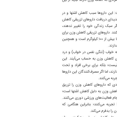
19:54
این داروها سبب کاهش اشتها و در
دستگیری دو هزار و ۹۶۱
ندیدای دریافت داروهای تزریقی کاهش
آذربایجان‌شرقی
ر سبک زندگی خود را تغییر ندهند،
17:12
کنند. داروهای تزریقی کاهش وزن برای
پیشکسوتان تراکتور طومار
افرادی مناسب است که BMI بالای ۳۵ تا ۴۰ دارند و وزن آنها بیش از ۱۰۰ کیلوگرم است و همچنین
محکومیت تبعیض علیه تیم مل
ندارند.
ایران را امضا کردند
آپنه خواب (تنگی نفس در خواب) و درد
های کاهش وزن به حساب می‌آیند. این
 نیست؛ بلکه برای برخی افراد و تحت
ند، اما اگر مصرف‌کنندگان این داروها
به می‌کنند.
ادی که داروهای کاهش وزن را تزریق
 کاهش وزن به دلیل کاهش اشتها است؛
جام فعالیت‌های ورزشی دوری می‌کنند.
جربه می‌کنند؛ بنابراین هنگامی که
 را بدفرم می‌کند.