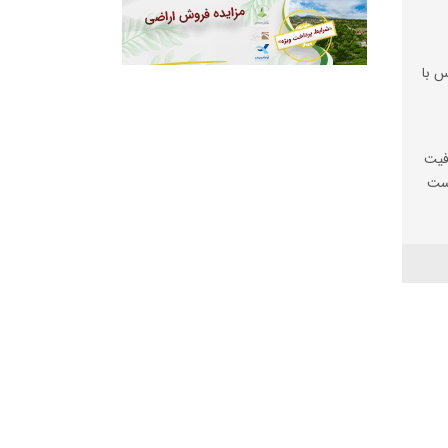
س با
فیت
یست
ها