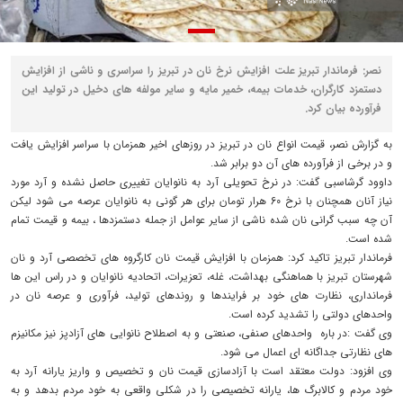
نصر: فرماندار تبریز علت افزایش نرخ نان در تبریز را سراسری و ناشی از افزایش
دستمزد کارگران، خدمات بیمه، خمیر مایه و سایر مولفه های دخیل در تولید این
فرآورده بیان کرد.
به گزارش نصر، قیمت انواع نان در تبریز در روزهای اخیر همزمان با سراسر افزایش یافت
و در برخی از فرآورده های آن دو برابر شد.
داوود گرشاسبی گفت: در نرخ تحویلی آرد به نانوایان تغییری حاصل نشده و آرد مورد
نیاز آنان همچنان با نرخ 60 هرار تومان برای هر گونی به نانوایان عرصه می شود لیکن
آن چه سبب گرانی نان شده ناشی از سایر عوامل از جمله دستمزدها ، بیمه و قیمت تمام
شده است.
فرماندار تبریز تاکید کرد: همزمان با افزایش قیمت نان کارگروه های تخصصی آرد و نان
شهرستان تبریز با هماهنگی بهداشت، غله، تعزیرات، اتحادیه نانوایان و در راس این ها
فرمانداری، نظارت های خود بر فرایندها و روندهای تولید، فرآوری و عرصه نان در
واحدهای دولتی را تشدید کرده است.
وی گفت :‌در باره واحدهای صنفی، صنعتی و به اصطلاح نانوایی های آزادپز نیز مکانیزم
های نظارتی جداگانه ای اعمال می شود.
وی افزود: دولت معتقد است با آزادسازی قیمت نان و تخصیص و واریز یارانه آرد به
خود مردم‌ و کالابرگ ها، یارانه تخصیصی را در شکلی واقعی به خود مردم بدهد و به