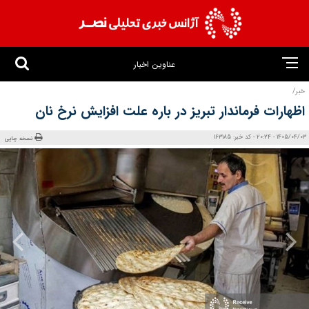
عناوین اخبار
خبر/
اظهارات فرماندار تبریز در باره علت افزایش نرخ نان
1405/04/03 - 20:24 - کد خبر: 163185
نسخه چاپی