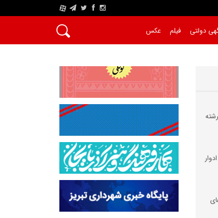
A
هی دولتی
فیلم
عکس
شته
دوار
اندهای