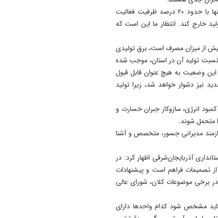
وی ادامه داد: در حال حاضر بسیاری از واحدهای فولادی تنها با حدود ۲۰ درصد ظرفیت فعالیت
11:58
لید خارج کند. انتظار ما این است که
آتش‌ بازی مسی در نخستین
حضور ثابت بعد از جام جهانی
 بیش از میزان مصرف است، برق تولیدی
11:53
سبت تولید آن در استان، موجب شده
راه‌ اندازی بارانداز ریلی در مرز
این وضعیت به هیچ عنوان قابل قبول
استان با جمهوری آذربایجان
د نیز دشوار خواهد شد، زیرا تولید
پیگیری می‌ شود
کمبود انرژی، سازوکار جبران خسارت و
ا متحمل شوند.
نیازمند مدیرانی جسور، متخصص و آشنا
اری آذربایجان‌شرقی اظهار کرد: در
 از تصمیمات فراهم است و پیشنهادات
ن در برخی موضوعات کلان، شورای عالی
 باید مشخص شود کدام واحدها دارای