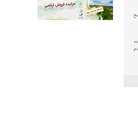
سخ
ده
دم
دگی
ایجان
شی