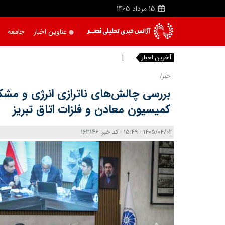
15
مرداد
1405
عناوین اخبار
جامعه
آخرین اخبار
جشن ثبت
|
خبر/
بررسی چالش‌های ناترازی انرژی و مشک
کمیسیون معادن و فلزات اتاق تبریز
1405/04/02 - 15:49 - کد خبر: 163146