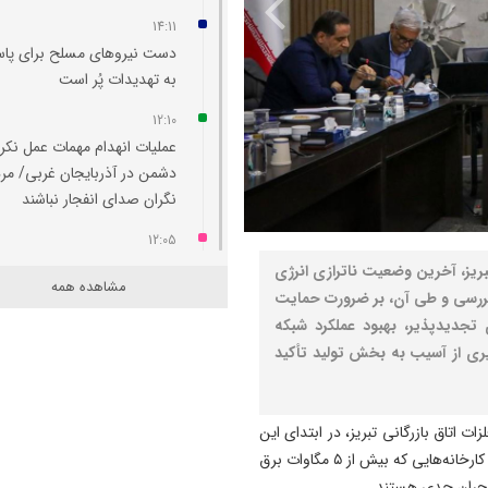
14:11
دست نیروهای مسلح برای پا
به تهدیدات پُر است
12:10
عملیات انهدام مهمات عمل نکر
دشمن در آذربایجان‌ غربی/ مر
نگران صدای انفجار نباشند
12:05
باورهای نادرست درباره گرماز
ریز، آخرین وضعیت ناترازی انرژی
مشاهده همه
 بررسی و طی آن، بر ضرورت حمایت
12:04
 تجدیدپذیر، بهبود عملکرد شبکه
در دفاع از ایران، جان بر کف
یری از آسیب به بخش تولید تأکید
خواهیم بود
12:02
درب ۶۹۰ مدرسه ابتدایی آذرب
 اتاق بازرگانی تبریز، در ابتدای این
شرقی برای جبران ضعف آموز
نشست با اشاره به مشکلات ناشی از ناترازی انرژی اظهار کرد: کارخانه‌هایی که بیش از ۵ مگاوات برق
به روی ۸۰۰۰ دانش‌آموز باز است
 بحران جدی هستند.