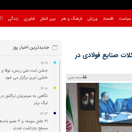
سیاست
اقتصاد
ورزش
فرهنگ و هنر
بین الملل
فناوری
زندگی
آگ
جدیدترین اخبار روز
لات صنایع فولادی در
14:19
جشن ثبت ملی ریس، نوقا و ر
ختایی تبریز برگزار می شود
نسخه چاپی
14:18
نگاهی به سرمربیان تراکتور در ا
لیگ برتر
14:13
۲۱ عامل موساد و ۴ عضو ب
مسلح بازداشت شدند