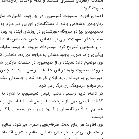
اهمیت راهبردی بیشتری هستند و کدام واحدها زیان‌ده‌اند 
صورت گیرد.
احمدی افزود: مصوبات کمیسیون در چارچوب اختیارات سازم
زمان‌بندی مشخص باشد تا دستگاه‌های اجرایی نیز ملزم به 
تجدیدپذیر نیز دو نیروگاه خورشیدی در روزهای آینده به بهره
میلیارد دلار تسهیلات برای توسعه این بخش اختصاص یافته 
وی همچنین تصریح کرد: موضوعات مربوط به بیمه، مالیات و 
پیگیری و در صورت وجود مشکل به مراجع ذی‌ربط منعکس ش
وی توضیح داد: نماینده‌ای از کمیسیون در جلسات کارگری ش
نیروها به‌صورت ویژه در این جلسات بررسی شود. همچنین ت
خورشیدی به فرمانداری‌ها ابلاغ خواهد شد و جلسه‌ای مشتر
رفع موانع سرمایه‌گذاری برگزار می‌شود.
در ادامه، کریم رحیمی، نائب رئیس کمیسیون، با اشاره به 
گذشته قطعی برق از خردادماه آغاز می‌شد، اما امسال از 
هستیم. عملاً در تابستان با کمبود برق و در زمستان با کمبو
نیست.
وی افزود: هر زمان بحث صرفه‌جویی مطرح می‌شود، صنایع 
را متحمل می‌شوند، در حالی که این صنایع پیشران اقتصاد ا