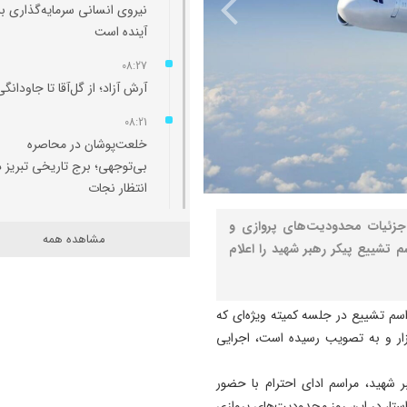
نیروی انسانی سرمایه‌گذاری ب
آینده است
08:27
آرش آزاد؛ از گل‌آقا تا جاودانگی
08:21
خلعت‌پوشان در محاصره
بی‌توجهی؛ برج تاریخی تبریز د
انتظار نجات
23:20
، جزئیات محدودیت‌های پروازی و
مشاهده همه
جریمه ۱۴۸ میلیارد ریالی
 تشییع پیکر رهبر شهید را اعلام
قاچاقچیان شمش نقره در شبس
23:13
سم تشییع در جلسه کمیته ویژه‌ای که
اول و دوم شهریور؛ تبریز میزبا
شوری برگزار و به تصویب رسیده است، اجرایی
جشنواره ثبت ملی اریس، نوقا 
رشته‌ختایی
ر شهید، مراسم ادای احترام با حضور
23:11
ار می‌شود. در همین راستا، در این روز محدودیت‌های پروازی