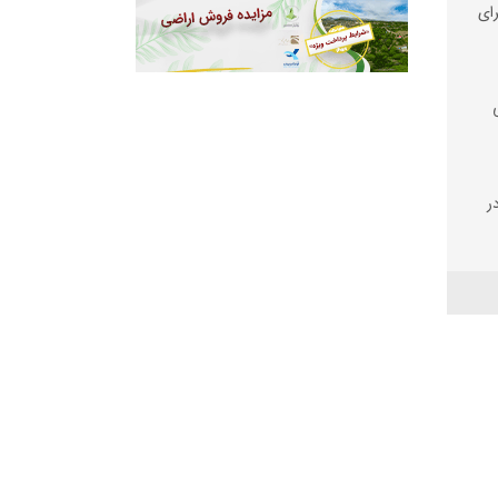
رای
ر
تر
ن
و