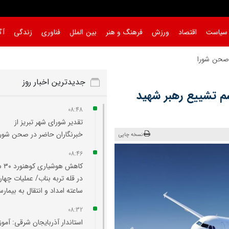
سیاست
اقتصاد
ورزش
فرهنگ و هنر
بین الملل
فناوری
زندگی
آگ
ر صحن شورا
|
جدیدترین اخبار روز
م تشییع رهبر شهید
08:48
تقدیر شورای شهر تبریز از
خبرنگاران حاضر در صحن شورا
نسخه چاپی
08:46
کاهش هو
در قله تربه بناب/ عملیات چهار
ساعته امداد و انتقال به بیمارس
08:32
استاندار آذربایجان شرقی: آم