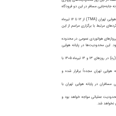
۲ هزار واحد مسکونی برای ساک
نه جابه‌جایی مسافر در این دو فرودگاه
پهنه پرخطر ۴۸ هکتاری تبریز
احداث می‌شود
همچنین همه پروازهای هوانوردی عمومی در محدوده پایانه هوایی تهران (TMA) از ۱۲ تا ۱۶ تیرماه
ردهای مرتبط با برگزاری مراسم از این
23:06
آمادگی کامل برای برگزاری کنکو
روازهای هوانوردی عمومی در محدوده
۱۴۰۵/پیامک مشمولان سهمیه
تیرماه ۱۴۰۵ برقرار خواهد بود. این محدودیت‌ها در پایانه هوایی
جنگ جعلی است
22:55
بر اساس برنامه اعلام‌شده، فرودگاه‌های مهرآباد و امام خمینی(ره) در روزهای ۱۳ و ۱۴ تیرماه ۱۴۰۵ با
طباطبایی: با حکم پزشکیان، ر
دبیر شورای عالی امنیت شد
در پایانه هوایی تهران مجدداً برقرار شده و
ذیرش و جابه‌جایی مسافران در پایانه هوایی تهران با
هد نیز در روزهای ۱۷ و ۱۸ تیرماه با محدودیت عملیاتی مواجه خواهد بود و