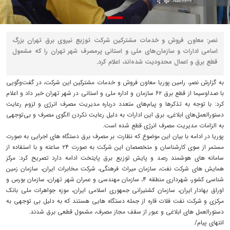
نصر: معاون فروش و خدمات مشترکین شرکت توزیع نیروی برق تهران بزرگ
اسامی ادارات و سازمان‌های ملی و استانی پرمصرف شهر تهران را که مشمول
قطع برق و اعمال محدودیت شده‌اند، اعلام کرد.
به گزارش نصر، رامین پوریا معاون فروش و خدمات مشترکین این شرکت، در گفت‌وگویی
با صداوسیما از قطع برق ۶۲ سازمان و اداره ملی و استانی در شهر تهران خبر داد و اعلام
کرد: با توجه به تذکرها و پیام‌های متعدد درباره مدیریت مصرف انرژی و لزوم رعایت
دستورالعمل‌های ابلاغی، برق این ادارات به دلیل رعایت نکردن الگوی مصرف و بی‌توجهی
به الزامات مدیریت مصرف انرژی قطع شده است.
پوریا در ادامه با بیان این موضوع که نظارت بر مصرف برق دستگاه های اجرایی به صورت
مستمر از سوی کارشناسان و متخصصان این شرکت به صورت ۲۴ ساعته و با استفاده از
سامانه های هوشمند رصد و پایش توزیع برق پایتخت ادامه دارد تصریح کرد: مرکز
همایش های شرکت نفت، سازمان میراث فرهنگی، شرکت مخابرات ایران، سازمان زمین
شناسی کشور، شهرداری منطقه ۴، سازمان مهندسی و عمران شهر تهران، سازمان بورس و
اوراق بهادار ایران، سازمان کشتیرانی جمهوری اسلامی ایران، موزه جواهرات ملی بانک
مرکزی و شرکت نفت فلات قاره از جمله دستگاه هایی هستند که به دلیل بی توجهی به
دستورالعمل های ابلاغی و عبور از سقف مجاز مصرف، مشمول قطعی برق شدند.
انتهای پیام/