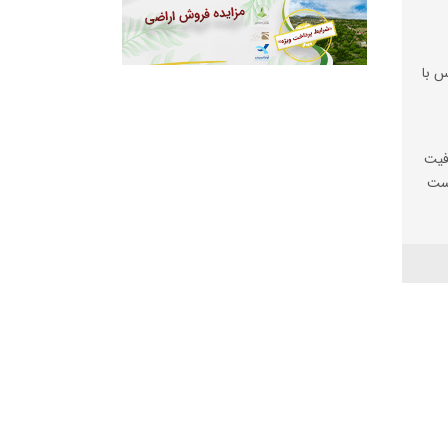
س با
فیت
یست
ها