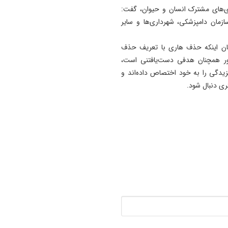
ری‌های مشترک انسان و حیوان، گفت:
19:54
ازمان دامپزشکی، شهرداری‌ها و سایر
دستگیری دو هزار و ۹۶۱
آذربایجان‌شرقی
یان اینکه حذف هاری با تعریف حذف
ور همچنان هدفی دست‌یافتنی است،
17:12
پیشکسوتان تراکتور طومار
گزیدگی را به خود اختصاص داده‌اند و
محکومیت تبعیض علیه تیم مل
ری دنبال شود.
ایران را امضا کردند