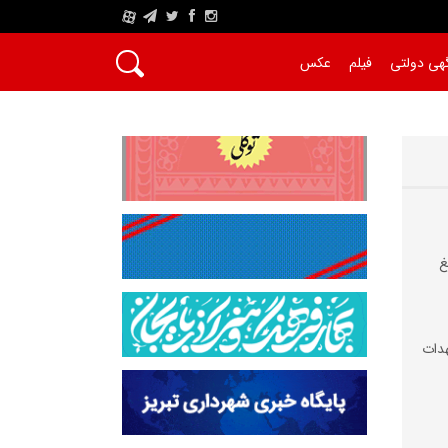
A
هی دولتی
فیلم
عکس
غ
دات‌