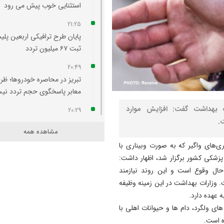
استثنایی خوب پیش می‌ رود
21:25
پایان طرح ترافیکی اربعین پلی
ثبت ۶۷ میلیون تردد
20:49
تبریز در محاصره خودروها؛ ظر
معابر پاسخگوی حجم تردد ن
ت بهداشت گفت: افزایش موارد
20:29
.
آتش‌ سوزی واحد مسکونی در
مشاهده همه
محله لک‌ لکلر تبریز مهار شد
‌های واگیر که به صورت وبیناری با
20:24
پزشکی کشور برگزار شد، اظهار داشت:
افزایش پلکانی تعرفه بهای برق
حال وقوع است و این روند نیازمند
کشاورزی لغو شد
وزارات بهداشت در این زمینه وظیفه
ه عهده دارد.
20:07
 ولگرد، دام ها و حیوانات اهلی با
لزوم هم‌ افزایی روابط‌ عمومی‌ 
ه است.
برای تبیین عملکرد دولت