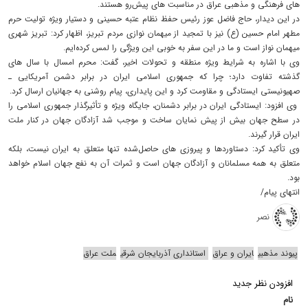
های فرهنگی و مذهبی عراق در مناسبت‌ های پیش‌رو هستند.
در این دیدار، حاج فاضل عوز رئیس حفظ نظام عتبه حسینی و دستیار ویژه تولیت حرم
مطهر امام حسین (ع) نیز با تمجید از میهمان‌ نوازی مردم تبریز، اظهار کرد: تبریز شهری
میهمان‌ نواز است و ما در این سفر به‌ خوبی این ویژگی را لمس کرده‌ایم.
وی با اشاره به شرایط ویژه منطقه و تحولات اخیر، گفت: محرم امسال با سال‌ های
گذشته تفاوت دارد؛ چرا که جمهوری اسلامی ایران در برابر دشمن آمریکایی ـ
صهیونیستی ایستادگی و مقاومت کرد و این پایداری، پیام روشنی به جهانیان ارسال کرد.
وی افزود: ایستادگی ایران در برابر دشمنان، جایگاه ویژه و تأثیرگذار جمهوری اسلامی را
در سطح جهان بیش از پیش نمایان ساخت و موجب شد آزادگان جهان در کنار ملت
ایران قرار گیرند.
وی تأکید کرد: دستاوردها و پیروزی‌ های حاصل‌شده تنها متعلق به ایران نیست، بلکه
متعلق به همه مسلمانان و آزادگان جهان است و ثمرات آن به نفع جهان اسلام خواهد
بود.
انتهای پیام/
نصر
پیوند مذهبی
ایران و عراق
استانداری آذربایجان شرقی
ملت عراق
افزودن نظر جدید
نام