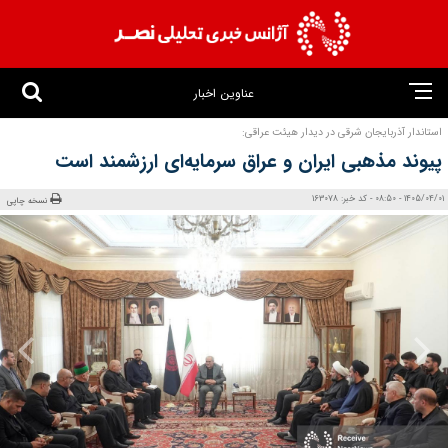
عناوین اخبار
استاندار آذربایجان شرقی در دیدار هیئت عراقی:
پیوند مذهبی ایران و عراق سرمایه‌ای ارزشمند است
1405/04/01 - 08:50 - کد خبر: 163078
نسخه چاپی