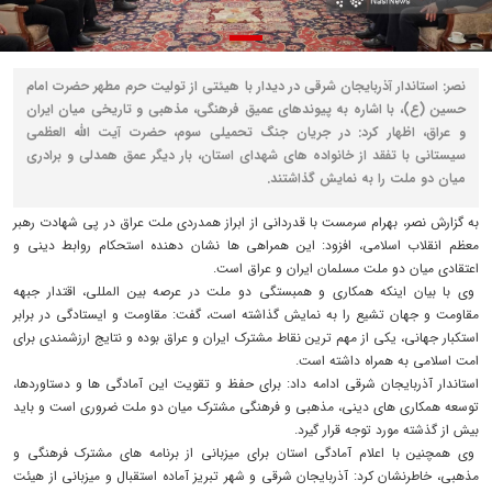
نصر: استاندار آذربایجان شرقی در دیدار با هیئتی از تولیت حرم مطهر حضرت امام
حسین (ع)، با اشاره به پیوندهای عمیق فرهنگی، مذهبی و تاریخی میان ایران
و عراق، اظهار کرد: در جریان جنگ تحمیلی سوم، حضرت آیت‌ الله العظمی
سیستانی با تفقد از خانواده‌ های شهدای استان، بار دیگر عمق همدلی و برادری
میان دو ملت را به نمایش گذاشتند.
به گزارش نصر، بهرام سرمست با قدردانی از ابراز همدردی ملت عراق در پی شهادت رهبر
معظم انقلاب اسلامی، افزود: این همراهی‌ ها نشان‌ دهنده استحکام روابط دینی و
اعتقادی میان دو ملت مسلمان ایران و عراق است.
وی با بیان اینکه همکاری و همبستگی دو ملت در عرصه بین‌ المللی، اقتدار جبهه
مقاومت و جهان تشیع را به نمایش گذاشته است، گفت: مقاومت و ایستادگی در برابر
استکبار جهانی، یکی از مهم‌ ترین نقاط مشترک ایران و عراق بوده و نتایج ارزشمندی برای
امت اسلامی به همراه داشته است.
استاندار آذربایجان شرقی ادامه داد: برای حفظ و تقویت این آمادگی‌ ها و دستاوردها،
توسعه همکاری‌ های دینی، مذهبی و فرهنگی مشترک میان دو ملت ضروری است و باید
بیش از گذشته مورد توجه قرار گیرد.
وی همچنین با اعلام آمادگی استان برای میزبانی از برنامه‌ های مشترک فرهنگی و
مذهبی، خاطرنشان کرد: آذربایجان شرقی و شهر تبریز آماده استقبال و میزبانی از هیئت‌