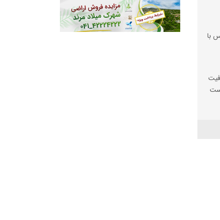
س با
فیت
یست
ها