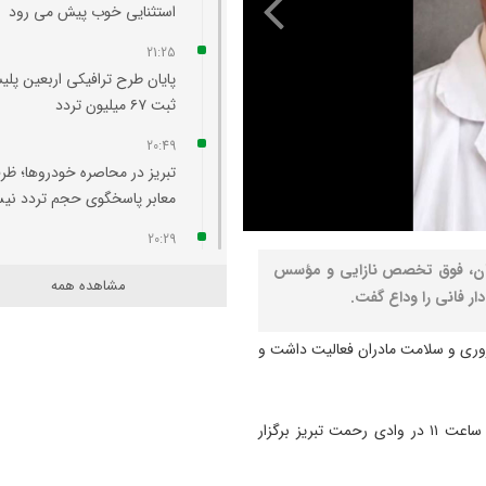
استثنایی خوب پیش می‌ رود
21:25
پایان طرح ترافیکی اربعین پلی
ثبت ۶۷ میلیون تردد
20:49
تبریز در محاصره خودروها؛ ظر
معابر پاسخگوی حجم تردد ن
20:29
آتش‌ سوزی واحد مسکونی در
یمان، فوق تخصص نازایی و مؤسس
مشاهده همه
محله لک‌ لکلر تبریز مهار شد
ار فانی را وداع گفت.
20:24
اروری و سلامت مادران فعالیت داشت و
افزایش پلکانی تعرفه بهای برق
کشاورزی لغو شد
20:07
مراسم تشییع و خاکسپاری آن مرحوم روز سه‌شنبه ۲ تیرماه ساعت ۱۱ در وادی رحمت تبریز برگزار
لزوم هم‌ افزایی روابط‌ عمومی‌ 
برای تبیین عملکرد دولت