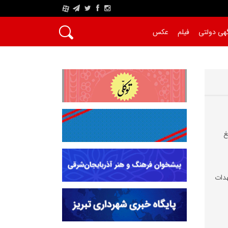
A
هی دولتی
فیلم
عکس
غ
دات‌