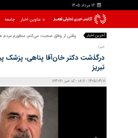
16
مرداد
1405
عناوین اخبار
جامعه
آخرین اخبار
وقتی از وفاق صحبت می‌کنم، منظورم مردم هست
خبر/
درگذشت دکتر خان‌آقا پناهی، پزشک پ
تبریز
1405/04/01 - 08:11 - کد خبر: 163071