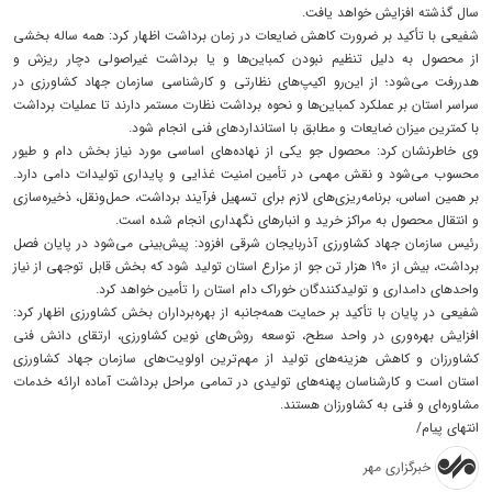
سال گذشته افزایش خواهد یافت.
شفیعی با تأکید بر ضرورت کاهش ضایعات در زمان برداشت اظهار کرد: همه ساله بخشی
از محصول به دلیل تنظیم نبودن کمباین‌ها و یا برداشت غیراصولی دچار ریزش و
هدررفت می‌شود؛ از این‌رو اکیپ‌های نظارتی و کارشناسی سازمان جهاد کشاورزی در
سراسر استان بر عملکرد کمباین‌ها و نحوه برداشت نظارت مستمر دارند تا عملیات برداشت
با کمترین میزان ضایعات و مطابق با استانداردهای فنی انجام شود.
وی خاطرنشان کرد: محصول جو یکی از نهاده‌های اساسی مورد نیاز بخش دام و طیور
محسوب می‌شود و نقش مهمی در تأمین امنیت غذایی و پایداری تولیدات دامی دارد.
بر همین اساس، برنامه‌ریزی‌های لازم برای تسهیل فرآیند برداشت، حمل‌ونقل، ذخیره‌سازی
و انتقال محصول به مراکز خرید و انبارهای نگهداری انجام شده است.
رئیس سازمان جهاد کشاورزی آذربایجان شرقی افزود: پیش‌بینی می‌شود در پایان فصل
برداشت، بیش از ۱۹۰ هزار تن جو از مزارع استان تولید شود که بخش قابل توجهی از نیاز
واحدهای دامداری و تولیدکنندگان خوراک دام استان را تأمین خواهد کرد.
شفیعی در پایان با تأکید بر حمایت همه‌جانبه از بهره‌برداران بخش کشاورزی اظهار کرد:
افزایش بهره‌وری در واحد سطح، توسعه روش‌های نوین کشاورزی، ارتقای دانش فنی
کشاورزان و کاهش هزینه‌های تولید از مهم‌ترین اولویت‌های سازمان جهاد کشاورزی
استان است و کارشناسان پهنه‌های تولیدی در تمامی مراحل برداشت آماده ارائه خدمات
مشاوره‌ای و فنی به کشاورزان هستند.
انتهای پیام/
خبرگزاری مهر