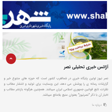
آژانس خبری تحلیلی نصر
نصر نیوز اولین پایگاه خبری در شمالغرب کشور است که حوزه های متنوع خبر و
گزارشات رسانه ی را پوشش می دهد، این وبسایت برای تولید و انتشار مطالب و
نظرات، تابع قوانین جمهوری اسلامی ایران میباشد. همچنین هرگونه بازنشر مطالب و
اخبار آن با ذکر "نصرنیوز" بعنوان منبع بلامانع میباشد.
درباره ما