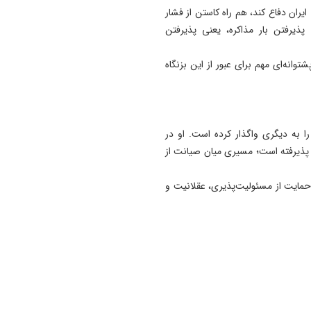
ایران دفاع کند، هم راه کاستن از فشار
19:41
ذیرفتن بار مذاکره، یعنی پذیرفتن
آتش‌ سوزی دستگاه خنک‌ کننده
پل عالی‌ نسب تبریز
توانه‌ای مهم برای عبور از این بزنگاه
19:27
دروغ بستن به رهبری قطعاً ج
بسیار بزرگی است
ا به دیگری واگذار کرده است. او در
ا پذیرفته است؛ مسیری میان صیانت از
مایت از مسئولیت‌پذیری، عقلانیت و