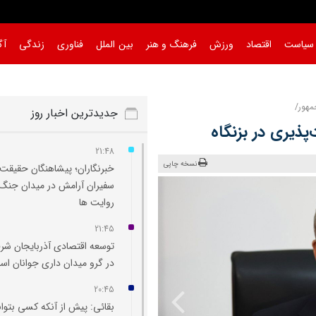
سیاست
اقتصاد
ورزش
فرهنگ و هنر
بین الملل
فناوری
زندگی
آگ
مهور/
جدیدترین اخبار روز
پذیری در بزنگاه
21:48
نسخه چاپی
خبرنگاران؛ پیشاهنگان حقیقت 
سفیران آرامش در میدان جنگ
روایت‌ ها
21:45
توسعه اقتصادی آذربایجان شر
در گرو میدان‌ داری جوانان ا
20:45
بقائی: پیش از آنکه کسی بتوان