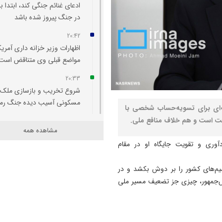
ادعای غنائم جنگی کند، ابتدا با
در جنگ پیروز شده باشد
20:42
اظهارات وزیر خزانه‌ داری آمریکا
مواضع قبلی وی متناقض است
20:33
شروع تخریب و بازسازی ملک
مسکونی آسیب‌ دیده جنگ رم
نه‌ای برای تسویه‌حساب شخصی با
ست است و هم خلاف منافع ملی.
20:29
مشاهده همه
اتفاقی بی سابقه در تخصیص
وری و تقویت جایگاه او در مقام
اعتبار به حوزه منابع آبی شهرس
سراب
میم‌های کشور را بر دوش بکشد و در
20:25
یس‌جمهور، چیزی جز تضعیف مسیر ملی
تبریز میزبان «یونکرس»
20:09
آتش سوزی در رضوانشهر مهار