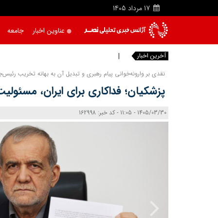
17
مرداد
1405
عناوین اخبار
جامعه
آخرین اخبار
نقدی بر وارونه‌خوانی پیام رهبری و تبدیل آن به بهانه تخریب رئیس‌ج
پزشکیان؛ فداکاری برای ایران، مسئولیت‌
1405/03/30 - 11:05 - کد خبر: 162998