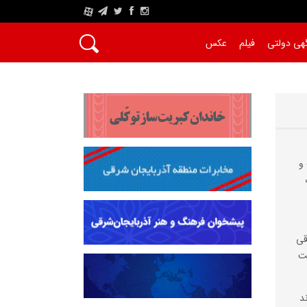
A
هی دولتی
فیلم
عکس
و
قی
ست
د