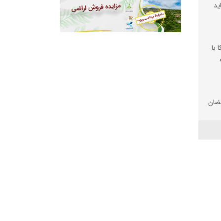
ید
 با
ضان
تان
 شد