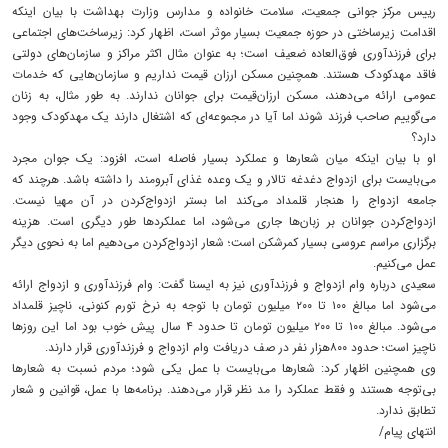
رییس مرکز جوانی جمعیت، سلامت خانواده و مدارس وزارت بهداشت با بیان اینکه
اقدامت زیرساختی در حوزه جمعیت بسیار موثر است، اظهار کرد: زیرساخت‌های اجتماعی
برای فرزندآوری فوق‌العاده ضعیف است؛ به عنوان مثال اکثر مراکز و سازمان‌های دولتی
فاقد مهدکودک هستند. همچنین مسکن ارزان قیمت نداریم و سازمان‌هایی که خدمات
عمومی ارائه می‌دهند، مسکن ارزان‌قیمت برای جوانان ندارند. به طور مثال، به زنان
می‌گوییم صاحب فرزند شوند اما آیا در مجموعه‌ای که اشتغال دارند یک مهدکودک وجود
دارد؟
او با بیان اینکه میان شعارها و عملکرد بسیار فاصله است، افزود: یک جوان مجرد
می‌بایست برای ازدواج دغدغه‌ تالار و یک وعده غذای آبرومند را داشته‌ باشد. هرچند که
جامعه ازدواج را هنجار قلمداد می‌کند اما بستر ازدواج‌کردن در آن مهیا نیست.
ازدواج‌کردن جوانان بر زبان‌ها جاری می‌شود، اما عملکردها طور دیگری است. هزینه
برگزاری مراسم عروسی بسیار کمرشکن است؛ شعار ازدواج‌کردن می‌دهیم اما به نحوی دیگر
عمل می‌کنیم.
سعیدی درباره وام ازدواج و فرزندآوری نیز به ایسنا گفت: وام فرزندآوری و ازدواج ارائه
می‌شود اما مبالغ ۱۰۰ تا ۲۰۰ میلیون تومان با توجه به نرخ تورم کنونی، ناچیز قلمداد
می‌شود. مبالغ ۱۰۰ تا ۲۰۰ میلیون تومان تا حدود ۴ سال پیش خوب بود اما این روزها
ناچیز است؛ حدود ۸۰۰هزار نفر در صف دریافت وام ازدواج و فرزندآوری قرار دارند.
وی همچنین اظهار کرد: شعارها می‌بایست با عمل یکی شود؛ مردم نسبت به شعارها
بی‌توجه هستند و فقط عملکرد را مد نظر قرار می‌دهند. برنامه‌ها با عمل، قوانین و شعار
تطابق ندارد.
انتهای پیام/