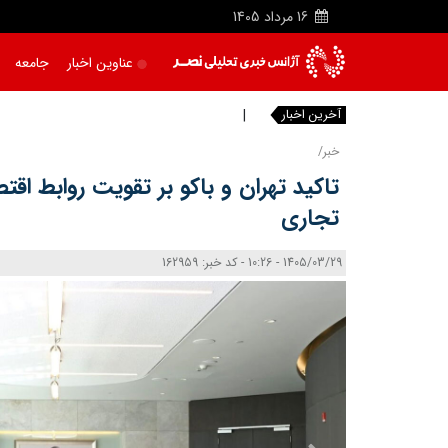
16
مرداد
1405
عناوین اخبار
جامعه
آخرین اخبار
ترامپ
خبر/
تاکید تهران و باکو بر تقویت روابط اق
تجاری
1405/03/29 - 10:26 - کد خبر: 162959