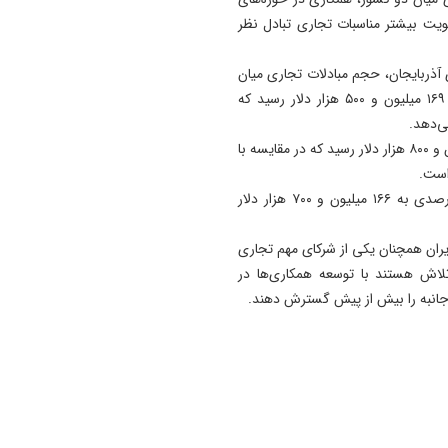
اربعینی کشور
یت بیشتر مناسبات تجاری تبادل نظر
22:40
آذربایجان، حجم مبادلات تجاری میان
وقتی از وفاق صحبت می‌کنم،
دو کشور در سه‌ماهه نخست سال جاری میلادی به حدود ۱۶۹ میلیون و ۵۰۰ هزار دلار رسید که
منظورم مردم هستند/ باید مبل
کالابرگ را افزایش دهیم
در این مدت، صادرات جمهوری آذربایجان به ایران به ۲ میلیون و ۸۰۰ هزار دلار رسید که در مقایسه با
22:29
واقعیت‌ ها را بپذیرید و به تعه
در مقابل، واردات جمهوری آذربایجان از ایران با رشد ۹.۵ درصدی به ۱۶۶ میلیون و ۷۰۰ هزار دلار
تان عمل کنید
ان همچنان یکی از شرکای مهم تجاری
اش هستند با توسعه همکاری‌ها در
جانبه را بیش از پیش گسترش دهند.