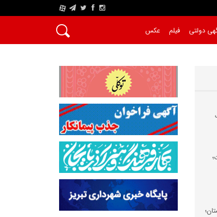
A
هی دولتی
فیلم
عکس
؛
تان؛