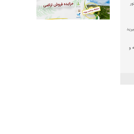
ور
یرید
ه و
رز