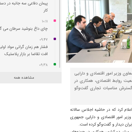
پیمان دفاعی سه جانبه در دست
کار
10:11
چای داغ بنوشید سرطان می‌ گ
09:47
فشار هم‌ زمان گرانی مواد اولی
افت تقاضا بر بازار پلاستیک
09:38
بررسی امکان راه‌ اندازی پرواز
اون وزیر امور اقتصادی و دارایی
مشاهده همه
مستقیم تبریز- طرابوزان
ضعیت روابط اقتصادی، همکاری در
 گسترش مناسبات تجاری گفت‌وگو
09:29
نجات کودک ۱۱ ساله توسط تیم
اورژانس آذربایجان شرقی در م
لام کرد که در حاشیه اجلاس سالانه
مهران +فیلم
دی حیدری معاون وزیر امور اقتصادی و دارایی جمهوری
09:24
یران دیدار و گفت‌وگو کرده است.
مهران همچنان پرترددترین مرز
ی میان دو کشور، همکاری در حوزه‌های