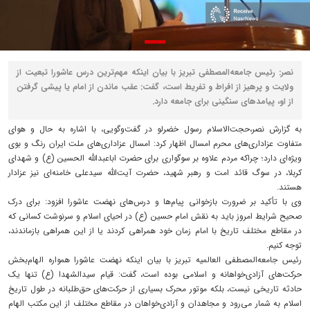
نصر: رئیس جامعه‌المصطفی تبریز با بیان اینکه مهم‌ترین درس عاشورا تبعیت از
ولایت و پرهیز از افراط و تفریط است، گفت: عقب ماندن از امام یا پیشی گرفتن
از او، پیامدهای سنگینی برای جامعه دارد.
به گزارش نصر،حجت‌الاسلام رسول خضرلو در گفت‌وگویی، با اشاره به حال و هوای
متفاوت عزاداری‌های محرم امسال اظهار کرد: امسال عزاداری‌های ملت ایران رنگ و بوی
ویژه‌ای دارد؛ چراکه مردم علاوه بر سوگواری برای حضرت اباعبدالله الحسین (ع) و شهدای
کربلا، در سوگ قائد امت و رهبر شهید، حضرت آیت‌الله سیدعلی خامنه‌ای نیز عزادار
هستند.
وی با تأکید بر ضرورت بازخوانی پیام‌ها و درس‌های نهضت عاشورا افزود: برای درک
صحیح شرایط امروز باید به نقش امام حسین (ع) در احیای اسلام و سرنوشت کسانی که
در مقاطع مختلف تاریخ با امام زمان خود همراهی کردند یا از این همراهی بازماندند،
توجه کنیم.
رئیس جامعه‌المصطفی العالمیه تبریز با بیان اینکه نهضت عاشورا همواره الهام‌بخش
حرکت‌های آزادی‌خواهانه و اسلامی بوده است، گفت: قیام سیدالشهدا (ع) تنها یک
حادثه تاریخی نیست، بلکه موتور محرک بسیاری از حرکت‌های حق‌طلبانه در طول تاریخ
اسلام به شمار می‌رود و مجاهدان و آزادی‌خواهان در مقاطع مختلف از این مکتب الهام