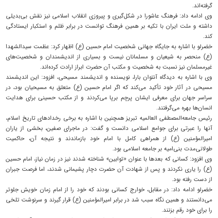
گرفته‌اند.
وی ادامه داد: فرهنگ عاشورا در شکل‌گیری و پیروزی انقلاب اسلامی نیز نقش بی‌بدیلی
داشته و ملت ایران با تکیه بر همین فرهنگ توانست در برابر ظلم و استکبار ایستادگی
کند.
خضرلو با اشاره به جایگاه جهانی شخصیت امام حسین (ع) اظهار کرد: عظمت سیدالشهدا
(ع) منحصر به شیعیان و مسلمانان نیست و بسیاری از اندیشمندان و شخصیت‌های
غیرمسلمان نیز نسبت به شخصیت و مکتب آن حضرت ابراز ارادت کرده‌اند.
وی با اشاره به دیدگاه آنتوان بارا، نویسنده و اندیشمند مسیحی، افزود: این اندیشمند
مسیحی در آثار خود تأکید می‌کند که اگر امام حسین (ع) متعلق به مسیحیان بود، در
سراسر جهان برای معرفی ایشان پرچم برپا می‌کردند و از مکتب حسینی برای هدایت
انسان‌ها بهره می‌گرفتند.
رئیس جامعه‌المصطفی العالمیه تبریز همچنین با اشاره به برخی رخدادهای تاریخ اسلام،
آنها را عبرتی برای جوامع اسلامی دانست و گفت: در ماجرای صفین، بخشی از یاران
امیرالمؤمنین (ع) از همراهی کامل با امام خود بازماندند و نتیجه آن، حاکمیت
طولانی‌مدت بنی‌امیه بر جامعه اسلامی بود.
وی افزود: کسانی که بعدها با عنوان «توابین» شناخته شدند نیز در زمان نیاز، امام حسین
(ع) را یاری نکردند و پس از شهادت آن حضرت دچار پشیمانی شدند، اما فرصت جبران
از دست رفته بود.
خضرلو ادامه داد: در مقابل، خوارج کسانی بودند که خود را از امام زمان خویش جلوتر
می‌دانستند و همین نگاه سبب شد در برابر امیرالمؤمنین (ع) قرار گیرند و سرنوشت تلخی
را برای خود رقم بزنند.