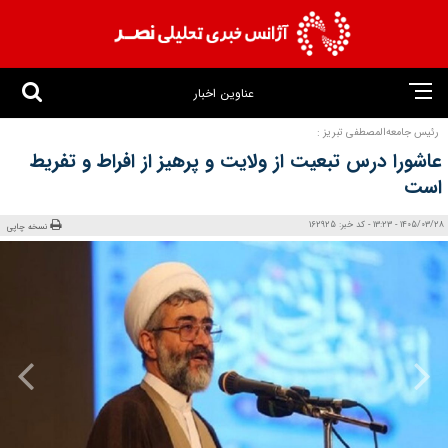
عناوین اخبار
رئیس جامعه‌المصطفی تبریز :
عاشورا درس تبعیت از ولایت و پرهیز از افراط و تفریط
است
1405/03/28 - 13:23 - کد خبر: 162925
نسخه چاپی