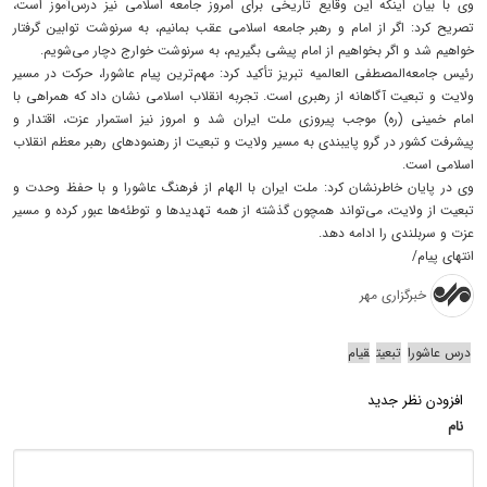
وی با بیان اینکه این وقایع تاریخی برای امروز جامعه اسلامی نیز درس‌آموز است،
تصریح کرد: اگر از امام و رهبر جامعه اسلامی عقب بمانیم، به سرنوشت توابین گرفتار
خواهیم شد و اگر بخواهیم از امام پیشی بگیریم، به سرنوشت خوارج دچار می‌شویم.
رئیس جامعه‌المصطفی العالمیه تبریز تأکید کرد: مهم‌ترین پیام عاشورا، حرکت در مسیر
ولایت و تبعیت آگاهانه از رهبری است. تجربه انقلاب اسلامی نشان داد که همراهی با
امام خمینی (ره) موجب پیروزی ملت ایران شد و امروز نیز استمرار عزت، اقتدار و
پیشرفت کشور در گرو پایبندی به مسیر ولایت و تبعیت از رهنمودهای رهبر معظم انقلاب
اسلامی است.
وی در پایان خاطرنشان کرد: ملت ایران با الهام از فرهنگ عاشورا و با حفظ وحدت و
تبعیت از ولایت، می‌تواند همچون گذشته از همه تهدیدها و توطئه‌ها عبور کرده و مسیر
عزت و سربلندی را ادامه دهد.
انتهای پیام/
خبرگزاری مهر
درس عاشورا
تبعیت
قیام
افزودن نظر جدید
نام