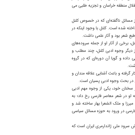
تقلال منطقه خراسان و تجزیه طلبی می
19:54
دستگیری دو هزار و ۹۶۱
ز مسائل ناگفته‌ای که در خصوص کلنل
آذربایجان‌شرقی
ته شده است. کلنل با وجود اینکه در
17:12
پیشکسوتان تراکتور طومار
رخی از آثار او از جمله سروده‌های
محکومیت تبعیض علیه تیم مل
 دیگر وجوه ادبی کلنل، چند مطلب و
ایران را امضا کردند
داده و گویا آن دوره‌ای که در گروه
اشت.
ار گرفته و باعث آشنایی علاقه مندان و
ری در بحث وجوه ادبی پسیان است.
 سخنان خود، یکی از وجوه مهم ادبی
ه او در شعر معاصر فارسی رخ داد؛ به
یرزا و ملک الشعرا بهار ساخته شد و
ارسی در ورود به حوزه مسائل سیاسی
یش سرود ملی ژاندارمری ایران است که