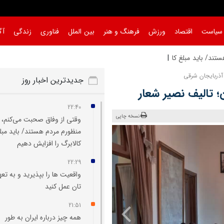
سیاست
اقتصاد
ورزش
فرهنگ و هنر
بین الملل
فناوری
زندگی
آگ
ند/ باید مبلغ کالابرگ را افزایش
آذربایجان شرقی
جدیدترین اخبار روز
 تالیف نصیر شعار
22:40
نسخه چاپی
وقتی از وفاق صحبت می‌کنم،
منظورم مردم هستند/ باید مبل
کالابرگ را افزایش دهیم
22:29
واقعیت‌ ها را بپذیرید و به تعه
تان عمل کنید
21:51
همه چیز درباره ایران به طور