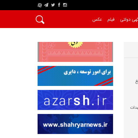
A
هی دولتی
فیلم
عکس
غ
دات‌