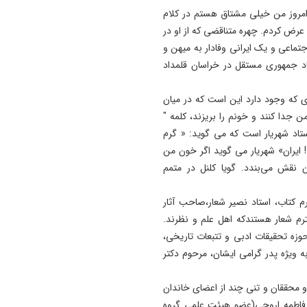
روز من خیلی مشتاق هستم در کلام
ض کردم. چهره متناقضی که از او در
تماعی و یک ایرانی وفادار به میهن و
اد جمهوری مستقل در خراسان قلمداد
ای که وجود دارد این است که در میان
ن جدا کنند و خونم را بریزند، کلمه "
ستاد شهریار است که می گوید: « گرم
ایران» شهریار می گوید اگر خون من
 نقش می‌بندد. گویا کلنل در متمم
 کتاب، استاد نصیر شعار،صاحب آثار
رم شعار هستندکه اهل علم و نظرند.
زه تحقیقات ادبی و تتبعات تاریخی،
ه ویژه پدر گرامی ایشان، مرحوم دکتر
و محققان و تنی چند از اعضای خاندان
اه برگزار شد، دکتر فاطمه اروجی(عضو هیئت علمی گروه