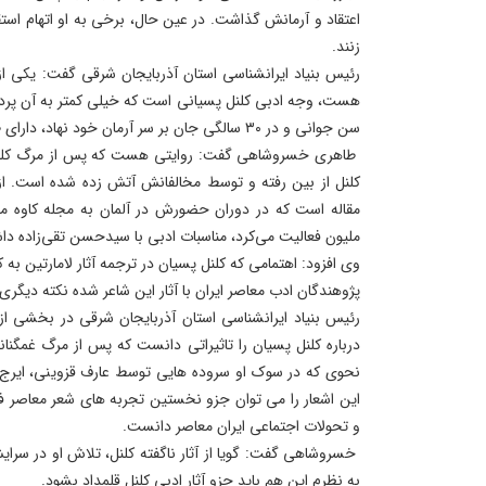
اعتقاد و آرمانش گذاشت. در عین حال، برخی به او اتهام اس
زنند.
رئیس بنیاد ایرانشناسی استان آذربایجان شرقی گفت: یکی ا
هست، وجه ادبی کلنل پسیانی است که خیلی کمتر به آن پرداخ
سن جوانی و در ۳۰ سالگی جان بر سر آرمان خود نهاد، دارای طبع شعر بود و آثار علمی داشت.
طاهری خسروشاهی گفت: روایتی هست که پس از مرگ کلنل، ب
کلنل از بین رفته و توسط مخالفانش آتش زده شده است. از
مقاله‌ است که در دوران حضورش در آلمان به مجله کاوه می 
ملیون فعالیت می‌کرد، مناسبات ادبی با سیدحسن تقی‌زاده د
وی افزود: اهتمامی که کلنل پسیان در ترجمه آثار لامارتین به ک
پژوهندگان ادب معاصر ایران با آثار این شاعر شده نکته دیگ
رئیس بنیاد ایرانشناسی استان آذربایجان شرقی در بخشی از
درباره کلنل پسیان را تاثیراتی دانست که پس از مرگ غمگنان
نحوی که در سوک او سروده هایی توسط عارف قزوینی، ایرج م
این اشعار را می توان جزو نخستین تجربه های شعر معاصر ف
و تحولات اجتماعی ایران معاصر دانست.
خسروشاهی گفت: گویا از آثار ناگفته‌ کلنل، تلاش او در سرا
به نظرم این هم باید جزو آثار ادبی کلنل قلمداد بشود.