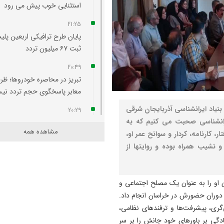
استثنایی خوب پیش می‌ رود
21:25
پایان طرح ترافیکی اربعین پلی
ثبت ۶۷ میلیون تردد
20:49
تبریز در محاصره خودروها؛ ظر
معابر پاسخگوی حجم تردد ن
یاد ایرانشناسی آذربایجان شرقی
20:29
رانشناسی صحبت می کنیم که به
آتش‌ سوزی واحد مسکونی در
مشاهده همه
ر، کارنامه، کردار و سوانح عمر او،
محله لک‌ لکلر تبریز مهار شد
و نشیب همراه بوده و روایتها از
20:24
افزایش پلکانی تعرفه بهای برق
کشاورزی لغو شد
او را به عنوان یک مصلح اجتماعی و
ر دوران حضورش در خراسان انجام داد.
20:07
‌گری، پیشرفت‌ها و ترفندهای نظامی،
لزوم هم‌ افزایی روابط‌ عمومی‌ 
ادگی بر باورهای خود جانش را بر سر
برای تبیین عملکرد دولت