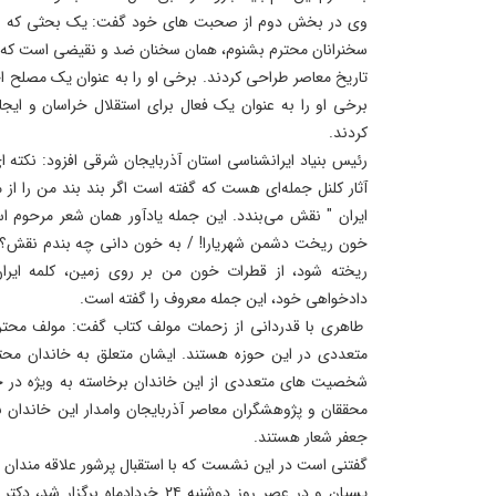
وی در بخش دوم از صحبت های خود گفت: یک بحثی که ام
سخنرانان محترم بشنوم، همان سخنان ضد و نقیضی است که عر
تاریخ معاصر طراحی کردند. برخی او را به عنوان یک مصلح اج
برخی او را به عنوان یک فعال برای استقلال خراسان و ایج
کردند.
رئیس بنیاد ایرانشناسی استان آذربایجان شرقی افزود: نکته 
آثار کلنل جمله‌ای هست که گفته است اگر بند بند من را از م
ایران " نقش می‌بندد. این جمله یادآور همان شعر مرحوم ا
خون ریخت دشمن شهریارا! / به خون دانی چه بندم نقش؟! 
ریخته شود، از قطرات خون من بر روی زمین، کلمه ایران
دادخواهی خود، این جمله معروف را گفته است.
طاهری با قدردانی از زحمات مولف کتاب گفت: مولف محترم
متعددی در این حوزه هستند. ایشان متعلق به خاندان محت
شخصیت های متعددی از این خاندان برخاسته به ویژه در حو
محققان و پژوهشگران معاصر آذربایجان وامدار این خاندان ب
جعفر شعار هستند.
گفتنی است در این نشست که با استقبال پرشور علاقه مندان 
پسیان و در عصر روز دوشنبه ۲۴ خردادم