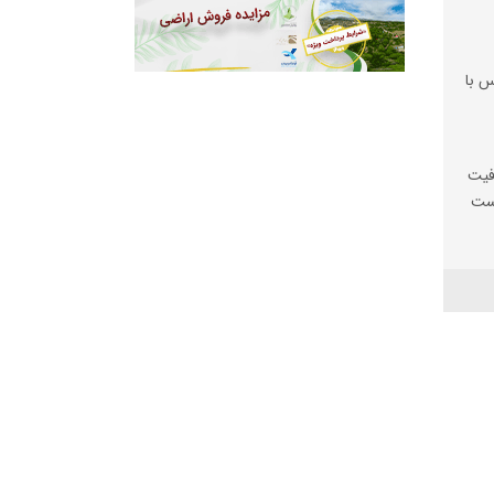
س با
فیت
یست
ها